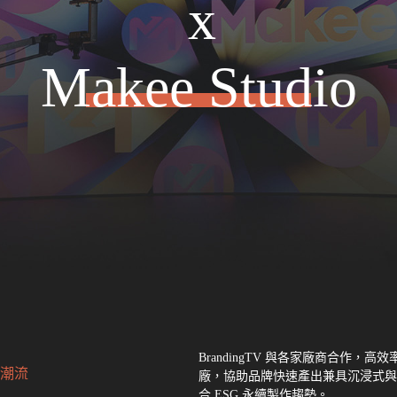
x
Makee Studio
BrandingTV 與各家廠商合作，
高效
潮流
廠
，協助品牌快速產出兼具沉浸式與
合 ESG 永續製作趨勢。