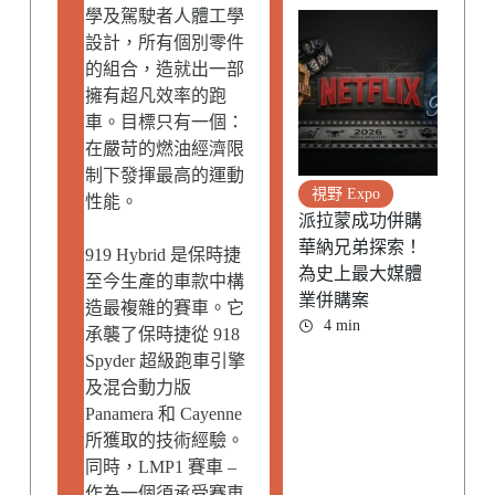
學及駕駛者人體工學
設計，所有個別零件
的組合，造就出一部
擁有超凡效率的跑
車。目標只有一個：
在嚴苛的燃油經濟限
制下發揮最高的運動
視野 Expo
性能。
派拉蒙成功併購
華納兄弟探索！
919 Hybrid 是保時捷
為史上最大媒體
至今生產的車款中構
業併購案
造最複雜的賽車。它
4 min
承襲了保時捷從 918
Spyder 超級跑車引擎
及混合動力版
Panamera 和 Cayenne
所獲取的技術經驗。
同時，LMP1 賽車 –
作為一個須承受賽車