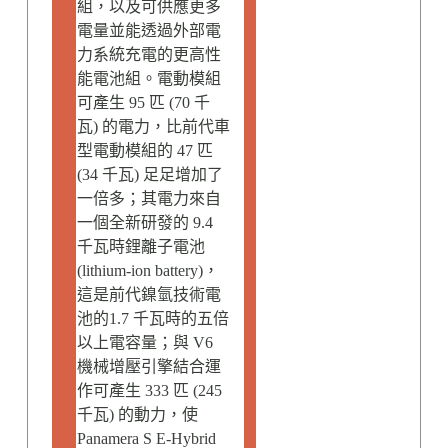
組，以及可供應更多
電量並能透過外部電
力系統充電的更高性
能電池組。電動模組
可產生 95 匹 (70 千
瓦) 的電力，比前代車
型電動模組的 47 匹
(34 千瓦) 足足增加了
一倍多；其電力來自
一個全新研發的 9.4
千瓦時鋰離子電池
(lithium-ion battery)，
這是前代鎳氫技術電
池的1.7 千瓦時的五倍
以上電容量；與 V6
機械增壓引擎結合運
作可產生 333 匹 (245
千瓦) 的動力，使
Panamera S E-Hybrid