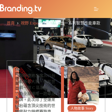
首頁
視野 Expo
保時捷展出一系列智慧性能車款
保
R
e
視
保時捷
時
E
野
d
保時捷將出席2015台
PORSCHE
捷
L
E
it
北新車大展，位於世
展
A
x
o
貿一館 C 區展出，且
出
T
p
一
E
r
為全展場唯一跑車品
o
系
D
2
牌。此次除了空運來
,
列
P
0
台蘊含頂尖技術的世
科
智
O
人物故事 Story
1
界耐力錦標賽跑車
慧
S
技