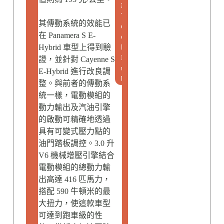
創
T
其傳動系統的效能已
e
在 Panamera S E-
c
Hybrid 車型上得到驗
h
H
證，並針對 Cayenne S
u
E-Hybrid 進行改良調
b
整。與前者的傳動系
統一樣，電動模組的
動力輸出及汽油引擎
的啟動可精確地透過
具有可變式壓力點的
油門踏板調控。3.0 升
V6 機械增壓引擎結合
電動模組的總動力輸
出高達 416 匹馬力，
搭配 590 牛頓米的最
大扭力，使這款車型
可達到跑車級的性