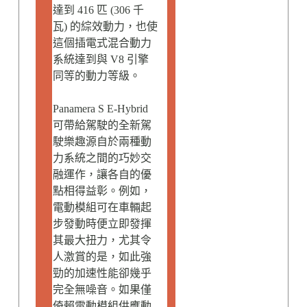
達到 416 匹 (306 千
瓦) 的綜效動力，也使
這個插電式混合動力
系統達到與 V8 引擎
同等的動力等級。
Panamera S E-Hybrid
可帶給駕駛的全新駕
駛樂趣源自於兩種動
力系統之間的巧妙交
融運作，讓各自的優
點相得益彰。例如，
電動模組可在車輛起
步發動時便立即發揮
其最大扭力，尤其令
人激賞的是，如此強
勁的加速性能卻幾乎
完全無噪音。如果僅
倚賴電動模組供應動