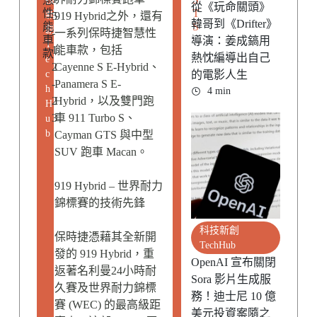
從《玩命關頭》
性
T
新
5
919 Hybrid之外，還有
韓哥到《Drifter》
能
S
創
-
一系列保時捷智慧性
車
導演：姜成鎬用
T
1
能車款，包括
款
熱忱編導出自己
e
2
Cayenne S E-Hybrid、
c
的電影人生
-
Panamera S E-
h
4 min
2
Hybrid，以及雙門跑
H
3
車 911 Turbo S、
u
b
Cayman GTS 與中型
SUV 跑車 Macan。
919 Hybrid – 世界耐力
錦標賽的技術先鋒
科技新創
保時捷憑藉其全新開
TechHub
發的 919 Hybrid，重
OpenAI 宣布關閉
返著名利曼24小時耐
Sora 影片生成服
久賽及世界耐力錦標
務！迪士尼 10 億
賽 (WEC) 的最高級距
美元投資案隨之