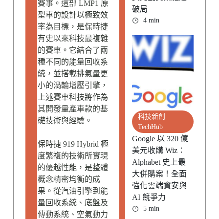
賽事。這部 LMP1 原
破局
型車的設計以極致效
4 min
率為目標，是保時捷
有史以來科技最複雜
的賽車。它結合了兩
種不同的能量回收系
統，並搭載排氣量更
小的渦輪增壓引擎，
上述賽車科技將作為
其開發量產車款的基
科技新創
礎技術與經驗。
TechHub
Google 以 320 億
保時捷 919 Hybrid 極
美元收購 Wiz：
度繁複的技術所實現
Alphabet 史上最
的優越性能，是整體
大併購案！全面
概念精密均衡的成
強化雲端資安與
果。從汽油引擎到能
AI 競爭力
量回收系統、底盤及
5 min
傳動系統、空氣動力