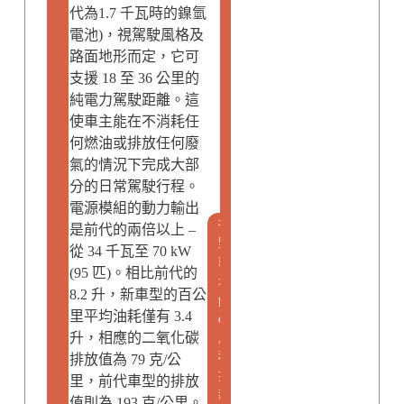
代為1.7 千瓦時的鎳氫
電池)，視駕駛風格及
路面地形而定，它可
支援 18 至 36 公里的
純電力駕駛距離。這
使車主能在不消耗任
何燃油或排放任何廢
氣的情況下完成大部
分的日常駕駛行程。
電源模組的動力輸出
視
是前代的兩倍以上 –
野
從 34 千瓦至 70 kW
E
(95 匹)。相比前代的
x
8.2 升，新車型的百公
p
里平均油耗僅有 3.4
o
升，相應的二氧化碳
,
科
排放值為 79 克/公
技
里，前代車型的排放
新
值則為 193 克/公里。