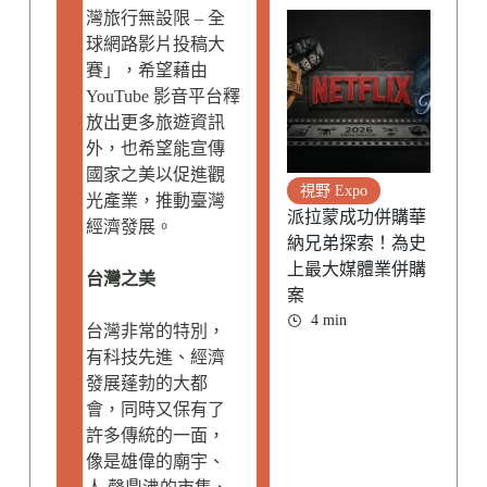
灣旅行無設限 – 全
球網路影片投稿大
賽」，希望藉由
YouTube 影音平台釋
放出更多旅遊資訊
外，也希望能宣傳
國家之美以促進觀
視野 Expo
光產業，推動臺灣
派拉蒙成功併購華
經濟發展。
納兄弟探索！為史
上最大媒體業併購
台灣之美
案
4 min
台灣非常的特別，
有科技先進、經濟
發展蓬勃的大都
會，同時又保有了
許多傳統的一面，
像是雄偉的廟宇、