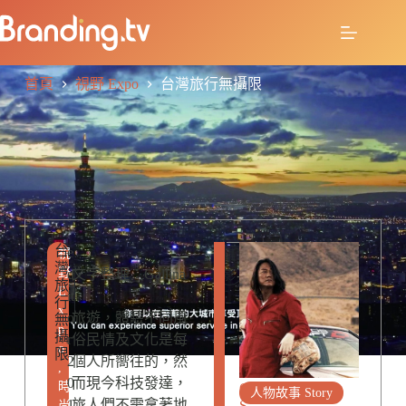
首頁
視野 Expo
台灣旅行無攝限
台
R
e
視
攝
灣
E
野
d
文字整理：Gallina
影
旅
L
E
it
行
A
x
o
旅遊，體驗不同風
無
T
p
攝
E
r
俗民情及文化是每
o
限
D
2
個人所嚮往的，然
,
P
0
而現今科技發達，
時
O
人物故事 Story
1
旅人們不需拿著地
S
尚