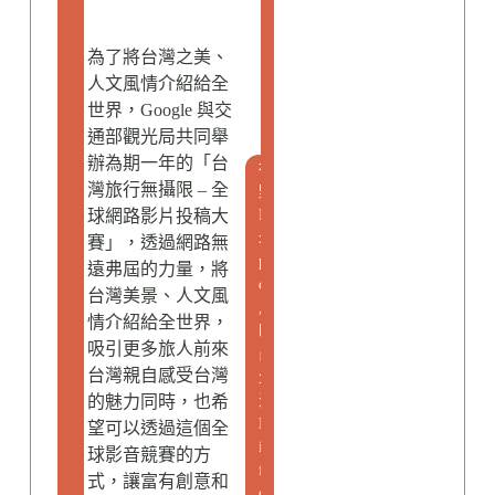
為了將台灣之美、
人文風情介紹給全
世界，Google 與交
通部觀光局共同舉
辦為期一年的「台
視
灣旅行無攝限 – 全
野
E
球網路影片投稿大
x
賽」，透過網路無
p
遠弗屆的力量，將
o
台灣美景、人文風
,
情介紹給全世界，
時
吸引更多旅人前來
尚
台灣親自感受台灣
生
活
的魅力同時，也希
L
望可以透過這個全
i
球影音競賽的方
f
式，讓富有創意和
e