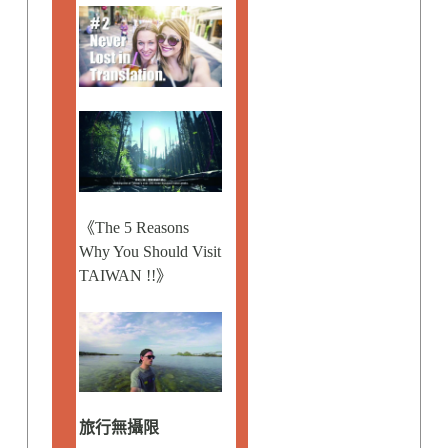
《The 5 Reasons
Why You Should Visit
TAIWAN !!》
旅行無攝限