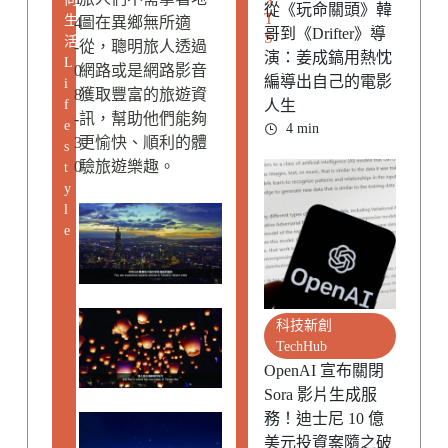
從《玩命關頭》韓
T
生
4
圖在異鄉無所適
哥到《Drifter》導
S
活
-
從，聰明旅人透過
演：姜成鎬用熱忱
L
0
網路或是網路影音
編導出自己的電影
i
8
獲取豐富的旅遊資
f
人生
-
訊，幫助他們能夠
e
4 min
3
更愉快、順利的體
s
0
驗旅遊樂趣。
t
y
l
e
科技新創
TechHub
OpenAI 宣布關閉
Sora 影片生成服
務！迪士尼 10 億
美元投資案隨之破