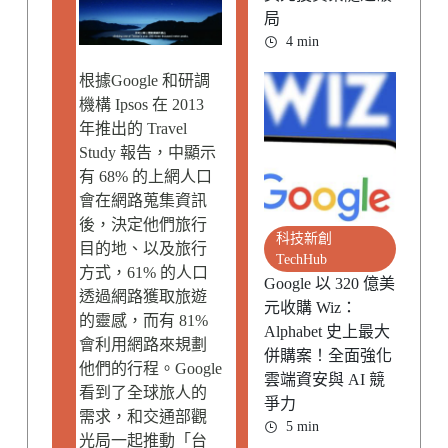
局
4 min
根據Google 和研調
機構 Ipsos 在 2013
年推出的 Travel
Study 報告，中顯示
有 68% 的上網人口
會在網路蒐集資訊
後，決定他們旅行
科技新創
目的地、以及旅行
TechHub
方式，61% 的人口
Google 以 320 億美
透過網路獲取旅遊
元收購 Wiz：
的靈感，而有 81%
Alphabet 史上最大
會利用網路來規劃
併購案！全面強化
他們的行程。Google
雲端資安與 AI 競
看到了全球旅人的
爭力
需求，和交通部觀
5 min
光局一起推動「台