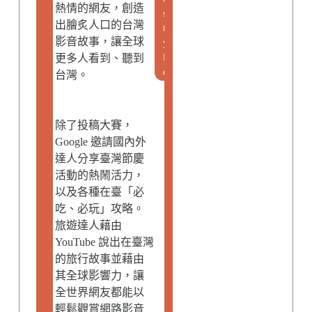
熱情的網友，創造
s
出膾炙人口的台灣
t
影音故事，讓全球
y
l
更多人看到、聽到
e
台灣。
除了投稿大賽，
Google 邀請國內外
達人分享臺灣節慶
活動的熱鬧活力，
以及各種在臺「必
吃、必玩」攻略。
旅遊達人藉由
YouTube 說出在臺灣
的旅行故事並藉由
其全球影響力，讓
全世界網友都能以
輕鬆觀賞網路影音