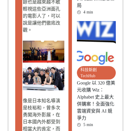
餘也是越來越不敢
局
輕視這些亞洲面孔
4 min
的電影人了，可以
說是讓他們徹底改
觀。
科技新創
TechHub
Google 以 320 億美
元收購 Wiz：
Alphabet 史上最大
像是日本知名導演
併購案！全面強化
是枝裕和，曾多次
雲端資安與 AI 競
勇闖海外影展，在
爭力
日本國內外都受到
5 min
相當大的肯定，而