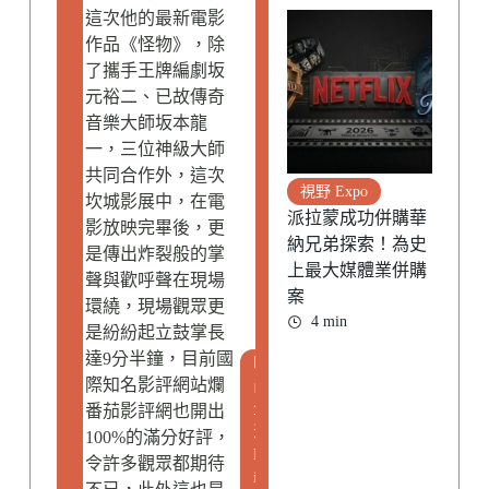
這次他的最新電影
作品《怪物》，除
了攜手王牌編劇坂
元裕二、已故傳奇
音樂大師坂本龍
一，三位神級大師
共同合作外，這次
視野 Expo
坎城影展中，在電
派拉蒙成功併購華
影放映完畢後，更
納兄弟探索！為史
是傳出炸裂般的掌
上最大媒體業併購
聲與歡呼聲在現場
案
環繞，現場觀眾更
4 min
是紛紛起立鼓掌長
達9分半鐘，目前國
時
際知名影評網站爛
尚
生
番茄影評網也開出
活
100%的滿分好評，
L
令許多觀眾都期待
i