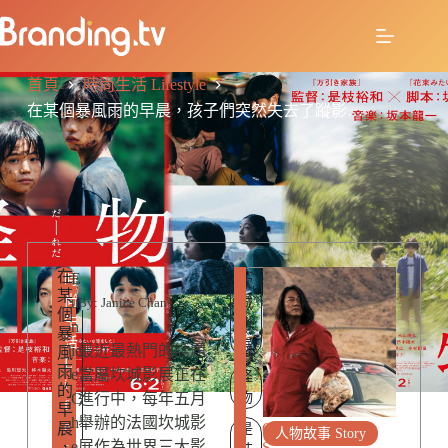
首頁
時尚生活 Lifestyle
在某個暴風雨的早晨，孩子們突然失去了蹤影…
在
R
E
時
坎
某
E
尚
u
By: Janice Chan
城
個
L
生
影
n
暴
A
活
展
ic
最近最熱門的話題
風
T
L
雨
E
e
當屬坎城影展正在
怪
i
的
D
C
進行中，每年五月
物
f
早
P
h
舉辦的法國坎城影
e
晨
O
是
人物故事 Story
e
展作為世界三大影
，
S
s