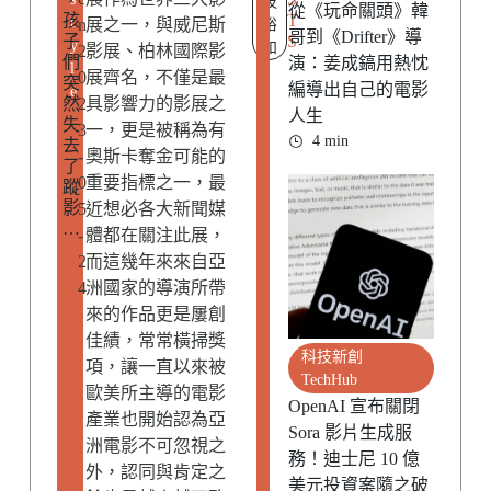
枝
從《玩命關頭》韓
孩
T
t
n
展之一，與威尼斯
裕
哥到《Drifter》導
子
S
y
和
2
影展、柏林國際影
們
演：姜成鎬用熱忱
l
0
展齊名，不僅是最
突
編導出自己的電影
e
然
2
具影響力的影展之
人生
失
3
一，更是被稱為有
4 min
去
-
奧斯卡奪金可能的
了
0
重要指標之一，最
蹤
影
5
近想必各大新聞媒
…
-
體都在關注此展，
2
而這幾年來來自亞
4
洲國家的導演所帶
來的作品更是屢創
佳績，常常橫掃獎
科技新創
項，讓一直以來被
TechHub
歐美所主導的電影
OpenAI 宣布關閉
產業也開始認為亞
Sora 影片生成服
洲電影不可忽視之
務！迪士尼 10 億
外，認同與肯定之
美元投資案隨之破