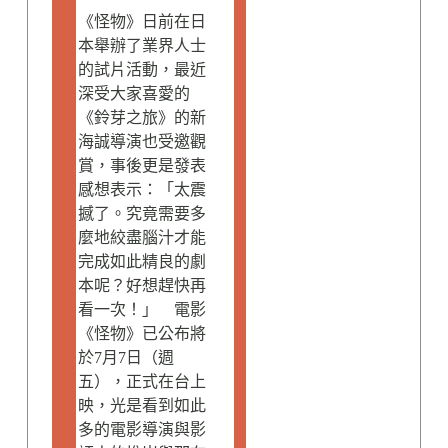
《怪物》日前在日
本舉辦了業界人士
的試片活動，最近
深受大家喜愛的
《鈴芽之旅》的新
海誠導演也受邀觀
賞，事後更是發表
感想表示：「太震
撼了。究竟需要多
麼地絞盡腦汁才能
完成如此精良的劇
本呢？好想趕快再
看一次！」 電影
《怪物》已公布將
於7月7日（週
五），正式在台上
映，光是看到如此
多的電影導演與影