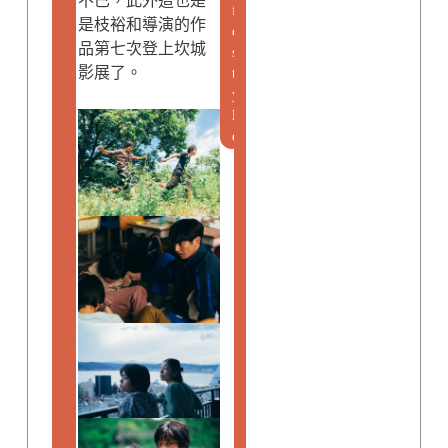
不已，此外這也是
f
是枝裕和導演的作
e
品第七次登上坎城
s
影展了。
t
y
l
e