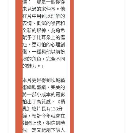
價：「那是一個你從
未見過的宋仲基。他
在片中用難以理解的
表情、低沉的嗓音和
全新的眼神，為角色
賦予了比耳朵上的傷
疤、更可怕的心理創
傷，一種與他以前扮
演的角色，完全不同
的魅力。」
本片更是得到坎城藝
術總監盛讚，完美的
將一部小成本的電影
拍出了高質感，《禍
亂》總片長有133分
鐘，預計今年就會在
韓國上映，相信到時
候一定又能創下讓人