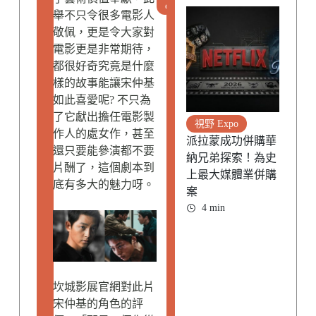
o
舉不只令很多電影人
敬佩，更是令大家對
電影更是非常期待，
都很好奇究竟是什麼
樣的故事能讓宋仲基
如此喜愛呢? 不只為
了它獻出擔任電影製
視野 Expo
作人的處女作，甚至
派拉蒙成功併購華
還只要能參演都不要
納兄弟探索！為史
片酬了，這個劇本到
上最大媒體業併購
底有多大的魅力呀。
案
4 min
坎城影展官網對此片
宋仲基的角色的評