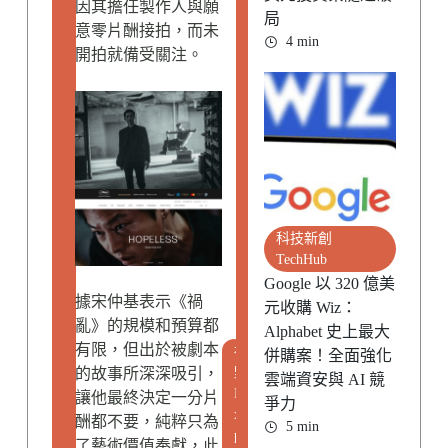
因其擔任製作人與願
局
意零片酬接拍，而未
4 min
開拍就備受關注。
科技新創
TechHub
Google 以 320 億美
據宋仲基表示《禍
元收購 Wiz：
亂》的規模和預算都
Alphabet 史上最大
有限，但出於被劇本
視
併購案！全面強化
的故事所深深吸引，
野
雲端資安與 AI 競
E
讓他最終決定一分片
爭力
x
酬都不要，純粹只為
5 min
p
了藝術價值奉獻，此