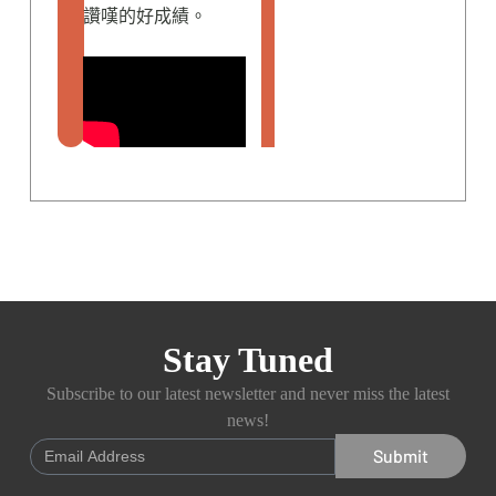
讚嘆的好成績。
Stay Tuned
Subscribe to our latest newsletter and never miss the latest
news!
Submit