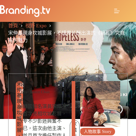
首頁
視野 Expo
宋仲基現身坎城影展，不惜零片酬出演的《禍亂》究竟
有何魅力
宋
R
K
視
宋
仲
E
野
u
By: Janice Chan
仲
基
L
E
基
o
現
A
x
E
韓國知名演員宋仲基
身
T
電
p
坎
E
ri
首次亮相坎城影展，
影
o
城
D
c
令不少影迷興奮不
坎
影
P
a
已，這次由他主演、
展
O
城
人物故事 Story
2
並且首次擔任製作人
，
S