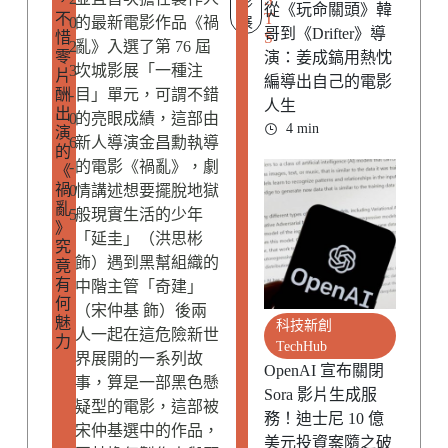
影
從《玩命關頭》韓
不
T
0
的最新電影作品《禍
展
哥到《Drifter》導
惜
S
2
亂》入選了第 76 屆
零
演：姜成鎬用熱忱
3
坎城影展「一種注
片
編導出自己的電影
酬
-
目」單元，可謂不錯
人生
出
0
的亮眼成績，這部由
4 min
演
6
新人導演金昌勳執導
的
-
的電影《禍亂》，劇
《
禍
0
情講述想要擺脫地獄
亂
5
般現實生活的少年
》
「延圭」（洪思彬
究
飾）遇到黑幫組織的
竟
有
中階主管「奇建」
何
（宋仲基 飾）後兩
魅
科技新創
人一起在這危險新世
力
TechHub
界展開的一系列故
OpenAI 宣布關閉
事，算是一部黑色懸
Sora 影片生成服
疑型的電影，這部被
務！迪士尼 10 億
宋仲基選中的作品，
美元投資案隨之破