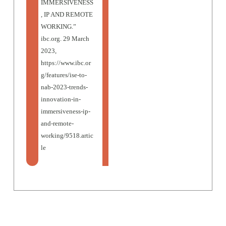
IMMERSIVENESS
, IP AND REMOTE
WORKING.”
ibc.org. 29 March
2023,
https://www.ibc.or
g/features/ise-to-
nab-2023-trends-
innovation-in-
immersiveness-ip-
and-remote-
working/9518.artic
le