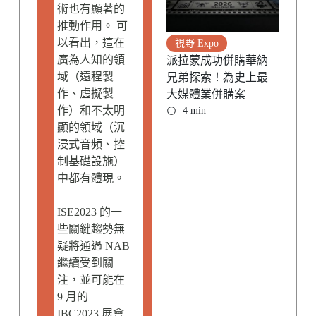
術也有顯著的
推動作用。 可
以看出，這在
視野 Expo
廣為人知的領
派拉蒙成功併購華納
域（遠程製
兄弟探索！為史上最
作、虛擬製
大媒體業併購案
作）和不太明
4 min
顯的領域（沉
浸式音頻、控
制基礎設施）
中都有體現。
ISE2023 的一
些關鍵趨勢無
疑將通過 NAB
繼續受到關
注，並可能在
9 月的
IBC2023 展會