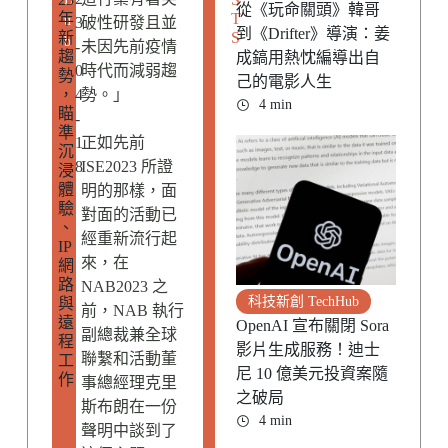
從《玩命關頭》韓哥
年
T
u
3
破性研發且並
到《Drifter》導演：姜
新
S
b
-
未因先前疫情
趨
成鎬用熱忱編導出自
0
時代而減弱趨
勢
己的電影人生
，
4
勢。」
4 min
瞄
-
準
1
正如先前
沉
8
ISE2023 所證
浸
體
明的那樣，面
驗
對面的活動已
、
經重新流行起
IP
來，在
網
路
NAB2023 之
科技新創 TechHub
與
前，NAB 執行
遠
OpenAI 宣布關閉 Sora
副總裁兼全球
程
影片生成服務！迪士
聯繫和活動董
工
尼 10 億美元投資案隨
作
事總經理克里
之破局
斯布朗在一份
4 min
聲明中談到了