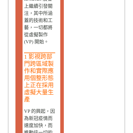
上繼續引發關
注，其中所涵
蓋的技術和工
藝，一切都將
從虛擬製作
(VP) 開始。
1 影視跨部
門跨區域製
作和實際應
用個整形態
上正在採用
虛擬大量生
產
VP 的興起，因
為新冠疫情而
速度加快，而
推動這一切的