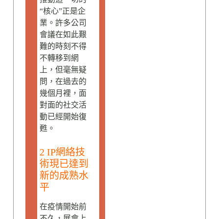
“核心”正是企
業。許多公司
會議在如此艱
難的時刻不得
不轉移到網
上，但毫無疑
問，在過去的
幾個月裡，面
對面的社交活
動已經開始復
甦。
2 IP網絡技
術現已達到
新的成熟水
平
在疫情開始前
不久，展會上