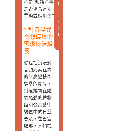
不是“知識產權
創
是否適合這項
T
業務或應用？”
e
c
h
3 對沉浸式
H
音頻環境的
u
需求持續增
b
長
從包括沉浸式
音頻元素在內
的新廣播技術
標準的開發，
到環繞聲在體
驗驅動的博物
館和公共藝術
裝置中的日益
普及，在巴塞
羅那，人們提