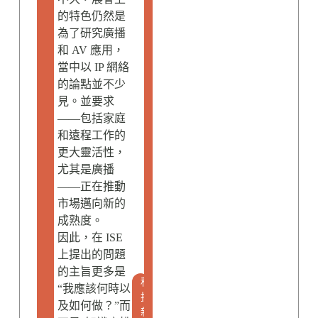
的特色仍然是
為了研究廣播
和 AV 應用，
當中以 IP 網絡
的論點並不少
見。並要求
——包括家庭
和遠程工作的
更大靈活性，
尤其是廣播
——正在推動
市場邁向新的
成熟度。
因此，在 ISE
上提出的問題
的主旨更多是
科
“我應該何時以
技
及如何做？”而
新