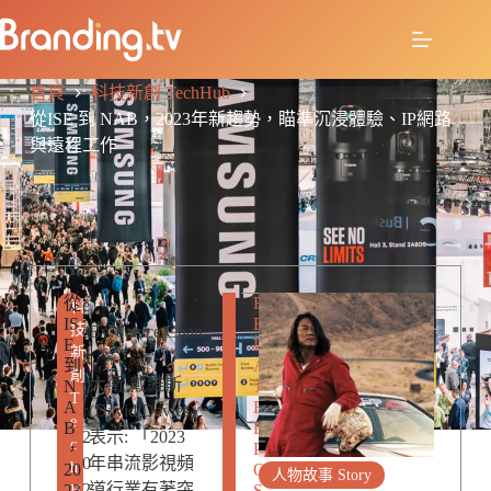
首頁
科技新創 TechHub
從ISE 到 NAB，2023年新趨勢，瞄準沉浸體驗、IP網路
與遠程工作
從
R
e
科
IS
E
技
d
By: Janice Chan
E
L
新
it
到
A
創
o
大衛·戴維斯
N
T
T
A
E
r
(David Davies)
e
B
D
2
表示: 「2023
c
，
P
0
年串流影視頻
h
20
O
人物故事 Story
2
道行業有著突
23
S
H