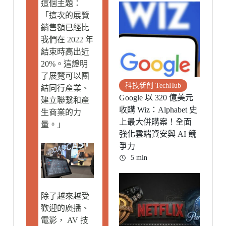
這個主題：
「這次的展覽
銷售額已經比
我們在 2022 年
結束時高出近
20%。這證明
了展覽可以團
科技新創 TechHub
結同行產業、
Google 以 320 億美元
建立聯繫和產
收購 Wiz：Alphabet 史
生商業的力
上最大併購案！全面
量。」
強化雲端資安與 AI 競
爭力
5 min
除了越來越受
歡迎的廣播、
電影， AV 技