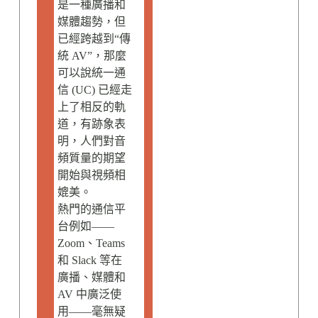
是一種廣播和
媒體趨勢，但
已經跨越到“傳
統 AV”，那麼
可以說統一通
信 (UC) 已經走
上了相反的軌
道，有跡象表
明，人們對音
頻質量的期望
開始與視頻相
媲美。
熱門的通信平
台例如——
Zoom、Teams
和 Slack 等在
廣播、媒體和
AV 中廣泛使
用——毫無疑