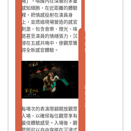
場」，喚醒內在深層的多重
感知細胞，在近距離的體驗
裡，把情感投射在演員身
上，並透過現場營造的感官
刺激，包含音樂、燈光、味
品
道甚至演員的情緒張力，沉
味
浸在五感共鳴中，使觀眾獲
新
得全新感官體驗。
訊
N
e
w
s
,
時
尚
生
活
每場次的表演限額開放觀眾
L
入場，以確保每位觀眾享有
i
最佳體驗感受。入場後，觀
f
眾即可以自由穿梭在沉浸式
e