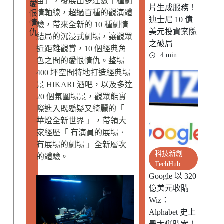
宙」，發展出多達數十種劇
愛
片生成服務！
情軸線，超過百種的觀演體
恨
迪士尼 10 億
情
驗，帶來全新的 10 種劇情
美元投資案隨
仇
結局的沉浸式劇場，讓觀眾
之破局
近距離觀賞，10 個經典角
4 min
色之間的愛恨情仇。整場
400 坪空間特地打造經典場
景 HIKARI 酒吧，以及多達
20 個氛圍場景，觀眾能實
際進入既懸疑又綺麗的「
華燈全新世界 」，帶領大
家經歷「 有演員的展場．
有展場的劇場 」全新層次
科技新創
的體驗。
TechHub
Google 以 320
億美元收購
Wiz：
Alphabet 史上