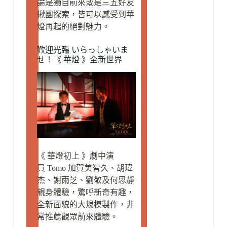
論是獨自前來或是三五好友
揪團探索，皆可以感受到華
燈再起的絕對魅力。
歡迎光臨 いらっしゃいま
せ！《 華燈 》全新世界
《 華燈初上 》劇中演
員 Tomo 加賀美智久、胡瑋
杰、謝雨芝、劉敬及何思靜
親身體驗，驚呼新奇有趣，
全新面貌的大規模製作，非
常推薦觀眾前來體驗。