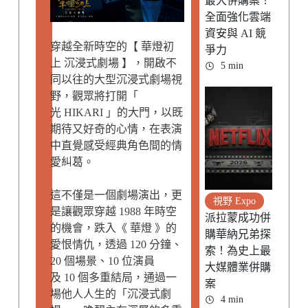
最大併購案！
全面強化雲端
資安與 AI 競
穿越全新時空的【 華燈初
爭力
上 沉浸式劇場 】，開啟不
5 min
同以往的大型沉浸式劇場視
野，觀眾將打開「
光 HIKARI 」的大門，以既
期待又好奇的心情，在表演
中直覺感受經典角色間的情
愛糾葛。
這不僅是一個劇場演出，更
視野 Expo
是讓觀眾穿越 1988 年時空
派拉蒙成功併
的機會，跌入《 華燈 》的
購華納兄弟探
愛恨情仇，透過 120 分鐘、
索！為史上最
20 個場景、10 位演員
大媒體業併購
及 10 個多重結局，通過一
案
場他人人生的「沉浸式劇
4 min