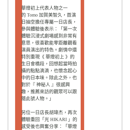
華燈初上代表人物之一
的 Tomo 加賀美智久，首演
日抽空擔任專屬一日店長，
參與體驗後表示：「第一次
體驗沉浸式劇場感到非常有
意思，很喜歡能零距離觀看
演員演出的特色。劇情中還
特別重現《 華燈初上 》的
生日會橋段，回想起當時拍
攝的點點滴滴，也懷念起心
中的日本味。除此之外，也
對於『 神秘人 』很感興
趣，推薦來訪的觀眾可以跟
隨此號人物。」
另位一日店長胡瑋杰，再次
體驗重回「光 HIKARI 」的
感受後也興奮分享：「華燈