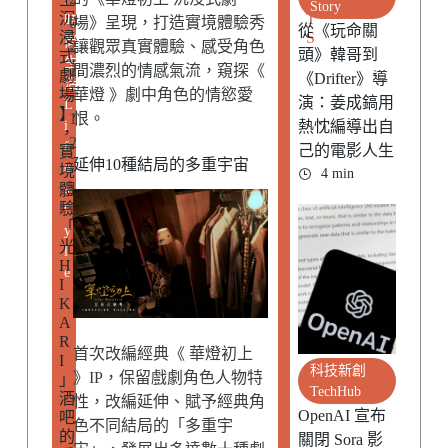
Story
沉
T
時
0
場》呈現，打造實境體驗秀
從《玩命關
浸
S
尚
2
讓觀眾真實體驗、感受角色
頭》韓哥到
式
生
2
間濃烈的情感氣流，窺探《
劇
《Drifter》導
活
場
-
華燈 》劇中角色的情慾愛
演：姜成鎬用
L
】
1
恨。
i
熱忱編導出自
，
2
f
己的電影人生
實
延伸10種結局的多重宇宙
-
e
境
4 min
體
s
1
驗
t
7
「
y
光
l
H
e
I
K
A
R
首次改編經典《 華燈初上
I
科技新創
》IP，保留戲劇角色人物特
」
TechHub
酒
性，改編延伸、賦予經典角
OpenAI 宣布
吧
色不同結局的「多重宇
的
關閉 Sora 影