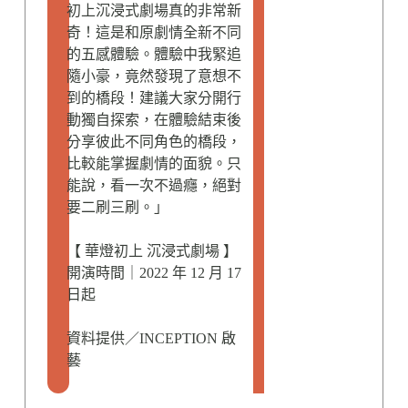
初上沉浸式劇場真的非常新
奇！這是和原劇情全新不同
的五感體驗。體驗中我緊追
隨小豪，竟然發現了意想不
到的橋段！建議大家分開行
動獨自探索，在體驗結束後
分享彼此不同角色的橋段，
比較能掌握劇情的面貌。只
能說，看一次不過癮，絕對
要二刷三刷。」
【 華燈初上 沉浸式劇場 】
開演時間｜2022 年 12 月 17
日起
資料提供／INCEPTION 啟
藝