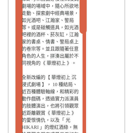
s
劇場的場域中，隨心所欲地
t
走動、探索劇中經典場景，
y
如光酒吧、江瀚家、警局
l
等。或是碰觸道具，如光酒
e
吧裡的酒杯、菸灰缸，江瀚
家的書桌、情書、警局桌上
的卷宗等。並且跟隨著任意
角色的人生，拼湊出屬於不
同視角的《 華燈初上 》。
全新改編的【 華燈初上 沉
浸式劇場 】， 10 種結局、
近百種體驗軸線，和精彩的
動作戲碼，透過實力派演員
的肢體演出，也將引領觀眾
近距離觀賞《 華燈初上 》
的愛恨情仇，以及「 光
HIKARI 」的燈紅酒綠，無