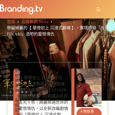
首頁
品味新訊 News
懸疑綺麗的【 華燈初上 沉浸式劇場 】，實境體驗「光
HIKARI」酒吧的愛恨情仇
懸
R
D
品
疑
E
味
e
《 華燈初上 》製作公司
綺
L
新
v
—— 百聿數碼，獨家授權
麗
A
訊
el
知名策展團隊 INCEPTION
的
T
N
【
E
o
啟藝，將熱門台劇裡存在於
e
華
D
p
五光十色、綺麗條通世界的
w
燈
P
er
愛恨情仇，以全新改編劇情
s
初
O
人物故事
2
的《華燈初上 沉浸式劇
上
S
,