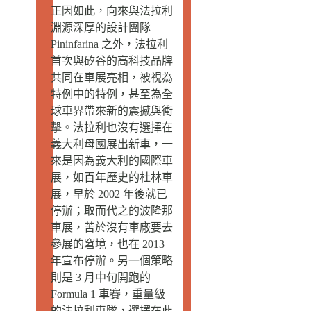
正因如此，向來與法拉利
淵源深厚的設計團隊
Pininfarina 之外，法拉利
首次與矽谷的高科技品牌
共同在車展亮相，被視為
特例中的特例，甚至為全
球車界帶來新的震撼與衝
擊。法拉利也沒有選擇在
義大利母國展出新車，一
來是因為義大利的國際車
展，如百年歷史的杜林車
展，早於 2002 年後就已
停辦；取而代之的波隆那
車展，苦於沒有車廠要去
參展的窘境，也在 2013
年宣布停辦。另一個策略
則是 3 月中旬開跑的
Formula 1 車賽，重量級
的法拉利車隊，選擇在此