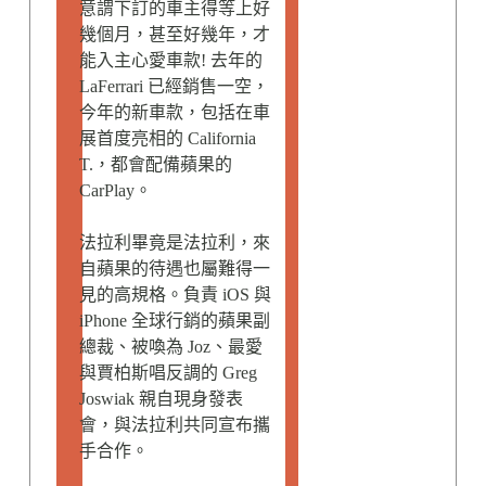
意謂下訂的車主得等上好
幾個月，甚至好幾年，才
能入主心愛車款! 去年的
LaFerrari 已經銷售一空，
今年的新車款，包括在車
展首度亮相的 California
T.，都會配備蘋果的
CarPlay。
法拉利畢竟是法拉利，來
自蘋果的待遇也屬難得一
見的高規格。負責 iOS 與
iPhone 全球行銷的蘋果副
總裁、被喚為 Joz、最愛
與賈柏斯唱反調的 Greg
Joswiak 親自現身發表
會，與法拉利共同宣布攜
手合作。