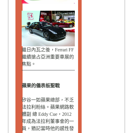
繼日內瓦之後，Ferrari FF
繼續搶占亞洲重要車展的
焦點。
蘋果的儀表板聖戰
矽谷一如蘋果總部，不乏
法拉利粉絲。蘋果網路軟
體副 總 Eddy Cue，2012
年成為法拉利董事會的一
員，猶記當時他的感性發