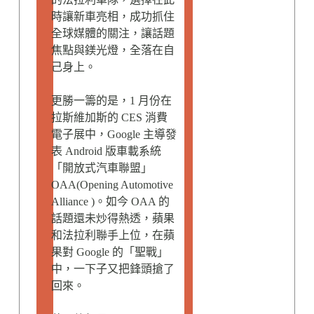
時讓新車亮相，成功抓住
全球媒體的關注，讓話題
焦點與鎂光燈，全落在自
己身上。
更勝一籌的是，1 月份在
拉斯維加斯的 CES 消費
電子展中，Google 主導發
表 Android 版車載系統
「開放式汽車聯盟」
OAA(Opening Automotive
Alliance )。如今 OAA 的
話題還未炒得熱透，蘋果
和法拉利聯手上位，在蘋
果對 Google 的「聖戰」
中，一下子又把鋒頭搶了
回來。