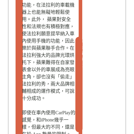
功能，在法拉利的車載機
器上也能無礙地輕鬆使
用。此外， 蘋果對安全
性和法規也有積極對應，
使法拉利願意提早納入車
精
內使用手機的功能，因此
品
樂於與蘋果聯手合作。在
汽
法拉利強大的品牌光環烘
車
托下，蘋果難得在自家發
M
表會以外的車展成為亮眼
o
主角，卻也沒有「偷走」
v
法拉利的秀，兩大品牌相
i
n
輔相成的運作模式，可說
g
十分成功。
A
h
即使在車內使用CarPlay的
e
感覺，和iPhone幾乎一
a
樣，但最大的不同，還是
d