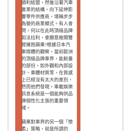
順利結盟，然後沿著汽車
產業的結構，向下延伸影
響零件供應商，堪稱步步
為營的商業模式。有人會
問，何以在此時頂級品牌
如法拉利，會願意敞開雙
臂擁抱蘋果?根據日本汽
車媒體的觀察，當前歐洲
的頂級品牌車界，能較量
的部份，如外觀和內部設
計、車體材質等，在質感
上已經沒有太大的差別，
然而他們發現，車載娛樂
訊息系統是一個能夠供品
牌個性化主張的重要領
域。
蘋果對車界的另一個「懷
柔」策略，就是所謂的