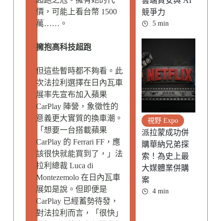
雲端資安與 AI
價，可能上看台幣 1500
競爭力
萬……。
5 min
擁抱高科技超跑
但這些暫時都不夠看。此
次法拉利選擇在日內瓦車
展率先宣布加入蘋果
CarPlay 陣營，象徵性的
意義更大實質的換車潮。
視野 Expo
「想要一台搭載蘋果
派拉蒙成功併
CarPlay 的 Ferrari FF，應
購華納兄弟探
該很快就能買到了，」法
索！為史上最
拉利總裁 Luca di
大媒體業併購
Montezemolo 在日內瓦車
案
展如是說。但即便是
4 min
CarPlay 已經蓄勢待發，
對法拉利而言，「很快」