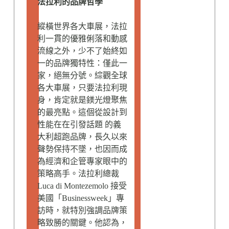
法拉利的品牌哲學
縱橫世界各大車展，法拉
利一貫的優雅俐落和動感
流線之外，少不了始終如
一的品牌獨特性：僅此一
家，絕無分號。綜觀全球
各大車展，只要法拉利現
身，肯定就是鎂光燈聚焦
的最亮點。這個從設計到
性能在在引發話題 的義
大利超跑品牌，長久以來
聲勢保持不墜，也因而成
為經濟和企管專家眼中的
策略高手。法拉利總裁
Luca di Montezemolo 接受
美國「Businessweek」專
訪時，就特別強調品牌策
略致勝的關鍵。他認為，