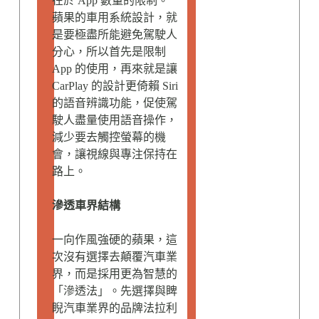
在於 App 數量的限制。
蘋果的車用系統設計，就
是要極盡所能避免駕駛人
分心，所以首先是限制
App 的使用，再來就是讓
CarPlay 的設計更倚賴 Siri
的語音辨識功能，促使駕
駛人盡量使用語音操作，
減少要去觸控螢幕的機
會，讓視線與專注保持在
路上。
滲透車界結構
一向作風強硬的蘋果，這
次沒有選擇去顛覆汽車業
界，而是採用更為智慧的
「滲透法」。先選擇與睥
睨汽車業界的品牌法拉利