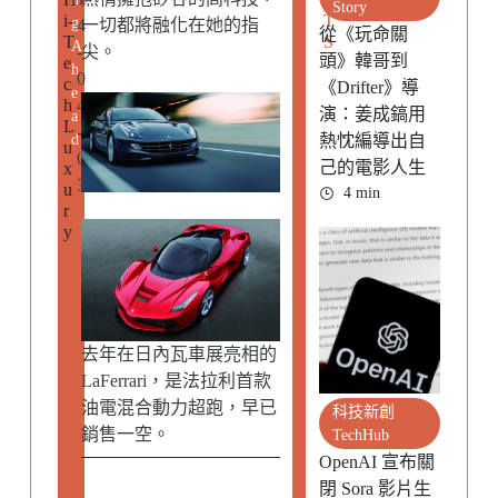
Story
i-
T
g
4
一切都將融化在她的指
從《玩命關
T
S
A
-
尖。
頭》韓哥到
e
h
0
c
《Drifter》導
e
h
4
演：姜成鎬用
a
L
-
d
熱忱編導出自
u
0
己的電影人生
x
3
u
4 min
r
y
去年在日內瓦車展亮相的
LaFerrari，是法拉利首款
油電混合動力超跑，早已
科技新創
銷售一空。
TechHub
OpenAI 宣布關
閉 Sora 影片生