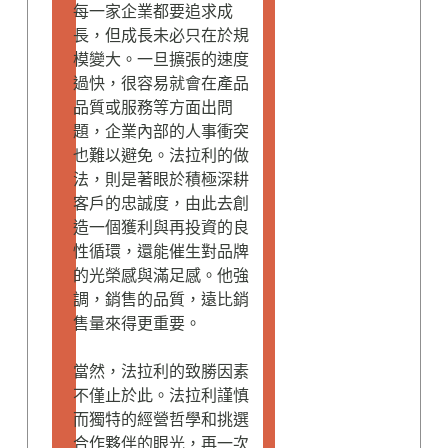
每一家企業都要追求成
長，但成長未必只在於規
模變大。一旦擴張的速度
過快，很容易就會在產品
品質或服務等方面出問
題，企業內部的人事衝突
也難以避免。法拉利的做
法，則是著眼於積極深耕
客戶的忠誠度，由此去創
造一個獲利與再投資的良
性循環，還能催生對品牌
的光榮感與滿足感。他強
調，銷售的品質，遠比銷
售量來得更重要。
當然，法拉利的致勝因素
不僅止於此。法拉利謹慎
而獨特的經營哲學和挑選
合作夥伴的眼光，再一次