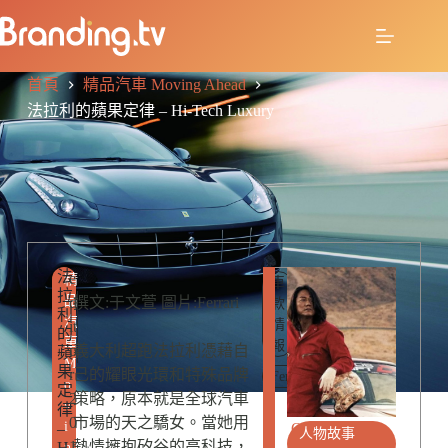
首頁
精品汽車 Moving Ahead
法拉利的蘋果定律 – Hi-Tech Luxury
法
R
e
精
車
拉
E
品
d
撰文:于文萱 圖片:Ferrari
款
利
L
汽
情
it
的
A
車
報
o
義大利超跑法拉利憑藉自
蘋
T
M
果
E
r
己的耀眼光環和特殊品牌
Ferrari
o
定
D
2
策略，原本就是全球汽車
v
律
P
0
市場的天之驕女。當她用
i
–
O
人物故事
1
熱情擁抱矽谷的高科技，
H
S
n