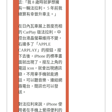
言:「我 8 歲時就夢想擁
有一輛法拉利。 5 年前我
總算有幸晉升車主。」
在日內瓦車展上首度亮相
的 CarPlay 版法拉利，中
控台液晶螢幕維持不變，
右邊多了「APPLE
CARPLAY」的按鈕，按
下去後，iPhone 的標準畫
面就出現了。按左上角的
電話 icon，就會出現通訊
錄，不用拿手機就能通
話。可以聽音樂、連結網
路電台，簡訊也可以發
送。
對法拉利來說，iPhone 使
用者在手機上覺得便利的