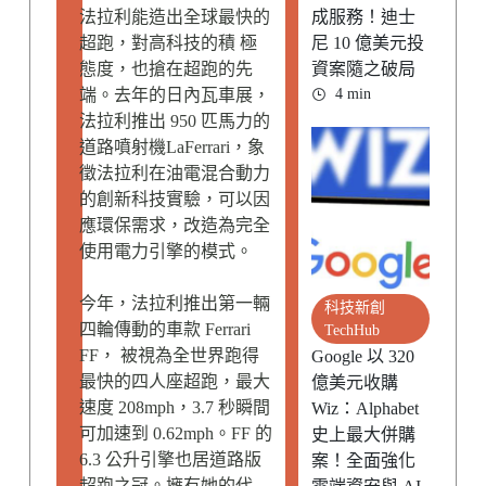
成服務！迪士
法拉利能造出全球最快的
尼 10 億美元投
超跑，對高科技的積 極
資案隨之破局
態度，也搶在超跑的先
4 min
端。去年的日內瓦車展，
法拉利推出 950 匹馬力的
道路噴射機LaFerrari，象
徵法拉利在油電混合動力
的創新科技實驗，可以因
應環保需求，改造為完全
使用電力引擎的模式。
今年，法拉利推出第一輛
科技新創
四輪傳動的車款 Ferrari
TechHub
FF， 被視為全世界跑得
Google 以 320
最快的四人座超跑，最大
億美元收購
速度 208mph，3.7 秒瞬間
Wiz：Alphabet
可加速到 0.62mph。FF 的
史上最大併購
6.3 公升引擎也居道路版
案！全面強化
超跑之冠。擁有她的代