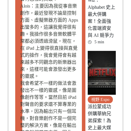
Wiz：
Alois：主要因為我從事音樂
Alphabet 史上
創作，最近發現不論是控制
最大併購
方面、虛擬樂器方面的 Apps
案！全面強
出蠻多的，這讓我覺得很有
化雲端資安
趣。我操作很多音樂軟體平
與 AI 競爭力
常都必須透過滑鼠，現在，
5 min
在 iPad 上變得很直接與直覺
式的操作，我會覺得會有越
來越多不同觀念的新樂器出
來，這樣可能會激發出更多
的靈感。
我會希望不一樣的做法會激
發出不一樣的靈感，像是圖
像創作等等。當然目前 iPad
視野 Expo
對聲音的要求還不算專業的
派拉蒙成功
水準，因為輸出只有一個耳
併購華納兄
機，對音樂創作不是一個完
弟探索！為
整的解決方案，像是在輸出
史上最大媒