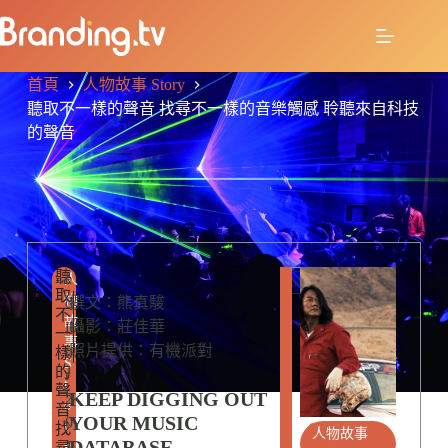
首頁
人物故事 Story
聽取不一樣的聲音 找尋不一樣的音樂觸感 聆聽來自科技
的聲音
聽
R
e
人
Music
取
E
物
d
撰文：熊真駿
不
L
故
it
攝影：莊佳華
一
A
事
o
照片提供：有機派對
樣
T
S
的
E
r
t
聲
D
KEEP DIGGING OUT
2
o
音
P
YOUR MUSIC
0
r
找
O
人物故事
DATABASE
1
尋
S
y