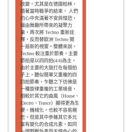
改變，尤其是在德國柏林，
隨著當時戰爭的結束， 人們
的心中充滿著不安與惶恐，
藉由舞廳所帶來的凝聚力
量，再次將 Techno 重新詮
釋，反而替歐洲 Techno 開
一扇新的視窗。整體來說，
Techno 較注重於節奏，主要
節拍是以四四拍(4/4)為主，
由於主要的大鼓打在每個拍
子上，聽似簡單又重複的四
四拍節奏，乍聽之下彷彿是
一種旋律重複的工業噪音，
相較於其它的曲風（House、
Electro、Trance）顯得更為生
硬、機械化，也較不容易親
近，但是其中參雜其它多元
富有變化的合成元素，如同
一頭野獸外表與天使內心的