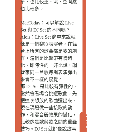
單，也比較重、沉，空間感
也比較多。
MacToday：可以解說 Live
Set 與 DJ Set 的不同嗎？
Alois：Live Set 簡單來說就
像是一個樂器表演者，在舞
台上所有的歌曲都是我的創
作，這個是比較帶有情緒
化、即時性的，好比說，鋼
琴家同一首歌每場表演彈出
來會不一樣的感覺。
那 DJ Set 是比較有彈性的，
當然會看場合挑選歌曲，先
把這次想放的歌曲選出來，
現在現場做一些接歌的動
作，和混音器效果的變化，
人
比較像是歌與歌之間的重疊
物
故
技巧。DJ Set 就好像說故事