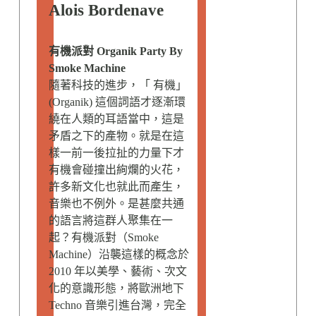
Alois Bordenave
有機派對 Organik Party By
Smoke Machine
隨著科技的進步，「 有機」
(Organik) 這個詞語才逐漸環
繞在人類的耳語當中，這是
矛盾之下的產物。就是在這
樣一前一後拉扯的力量下才
有機會碰撞出絢爛的火花，
許多新文化也就此而產生，
音樂也不例外。是甚麼共通
的語言將這群人聚集在一
起？有機派對（Smoke
Machine）沿襲這樣的概念於
2010 年以美學、藝術、次文
化的意識形態，將歐洲地下
Techno 音樂引進台灣，完全