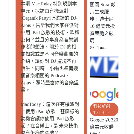
本期 MacToday 特別規劃本
關閉 Sora 影
單元，採訪由有機派對
片生成服
(Organik Party)所邀請的 DJ-
務！迪士尼
Alois，告訴我們大家在派對
10 億美元投
中用 iPad 放歌的技術、軟體
資案隨之破
為何？並且分享身為音樂創
局
作者的想法、關於 DJ 的相
4 min
關知識或是不同音樂曲風的
介紹，讓你對 DJ 這塊不再
陌生。同時，小編也準備幾
個音樂相關的 Podcast、
Apps，隨時豐富你的音樂堡
壘。
MacToday：這次在有機派對
科技新創
上使用 iPad
放歌，甚麼樣的
TechHub
動機會讓你使用 iPad
放歌
Google 以 320
呢？在音樂上，對未來技術
億美元收購
會有怎樣的突破？