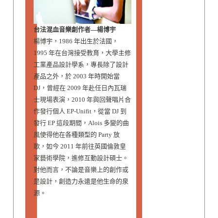
台法混血音樂創作者—楊博宇
楊博宇，1986 年出生於法國，
1995 年在台灣接受教育，大學主修
工業產品設計學系，專長除了設計
產品之外，於 2003 年時開始當
DJ，曾經在 2009 年赴任日內瓦瑞
士現場表演，2010 年與回聲唱片合
作發行個人 EP-Unifit，從當 DJ 到
發行 EP 這段期間，Alois 多變的曲
風使得他在各種類型的 Party 放
歌，如今 2011 年前往英國倫敦皇
家藝術學院，進修互動設計碩士。
對他而言，不論是音樂上的創作或
是設計，創造力永遠是他生命的泉
源。