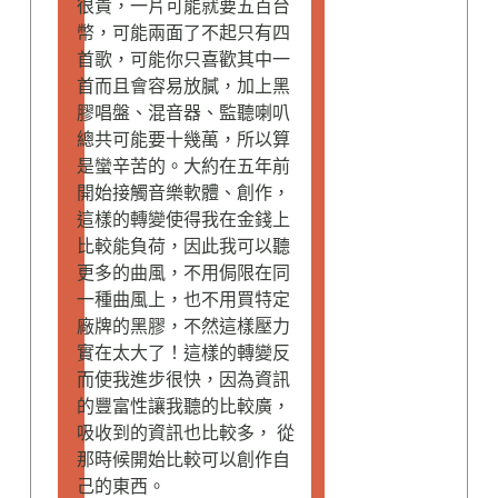
很貴，一片可能就要五百台
幣，可能兩面了不起只有四
首歌，可能你只喜歡其中一
首而且會容易放膩，加上黑
膠唱盤、混音器、監聽喇叭
總共可能要十幾萬，所以算
是蠻辛苦的。大約在五年前
開始接觸音樂軟體、創作，
這樣的轉變使得我在金錢上
比較能負荷，因此我可以聽
更多的曲風，不用侷限在同
一種曲風上，也不用買特定
廠牌的黑膠，不然這樣壓力
實在太大了！這樣的轉變反
而使我進步很快，因為資訊
的豐富性讓我聽的比較廣，
吸收到的資訊也比較多， 從
那時候開始比較可以創作自
己的東西。