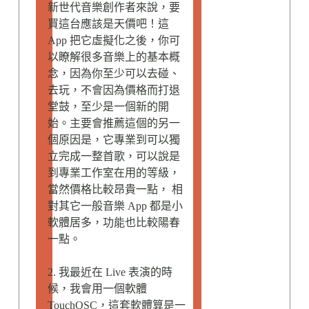
新世代音樂創作者來說，要
買這台應該是天價吧！這
App 把它虛擬化之後，你可
以瞭解很多音樂上的基本概
念，因為你至少可以去碰、
去玩，不會因為價格而打退
堂鼓，至少是一個新的開
始。主要會推薦這個的另一
個原因是，它專業到可以獨
立完成一整首歌，可以說是
到專業工作室在用的等級，
當然價格比較昂貴一點， 相
對其它一般音樂 App 都是小
軟體居多，功能也比較陽春
一點。
2.
我最近在 Live 表演的時
候，我會用一個軟體
TouchOSC，這套軟體算是一