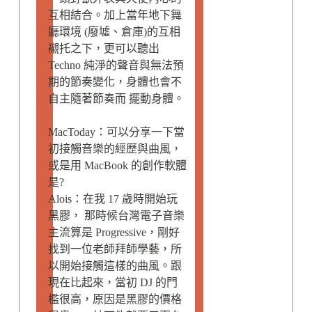
互相結合。加上當年地下舞
廳環境 (廢墟、倉庫)的互相
襯托之下，更可以聽出
Techno 純淨的聲音與無法預
期的節奏變化，身體也會不
自主隨著節奏而 擺動身體。
MacToday：可以分享一下當
初接觸音樂的經歷與曲風，
或是用 MacBook 的創作軟體
是?
Alois：在我 17 歲時開始玩
黑膠， 那時候台灣電子音樂
主流算是 Progressive，剛好
找到一位老師拜師學藝，所
以開始接觸這樣的曲風。跟
現在比起來，當初 DJ 的門
檻很高，原因是黑膠的價格