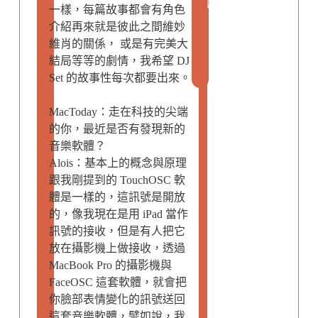
事
一樣，每篇故事都會有角色
S
介紹再來就是彼此之間維妙
t
維肖的關係， 或是有完美大
o
結局等等的劇情，我希望 DJ
r
Set 的故事性每次都要出來。
y
MacToday：走在科技的尖端
的你，最近是否有發現新的
音樂軟體？
Alois：基本上的概念與原理
跟我剛提到的 TouchOSC 軟
體是一樣的，這訊號是開放
的，像我現在是用 iPad 當作
訊號的接收，但是有人把它
放在攝影機上做接收，透過
MacBook Pro 的攝影機與
FaceOSC 這套軟體，就會把
你臉部表情變化的訊號送回
這套音樂軟體，譬如說，我