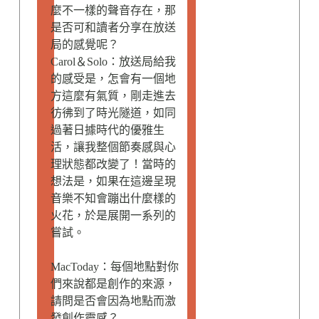
麼不一樣的聲音存在，那
是否可和讀者分享在放送
局的感覺呢？
Carol＆Solo：放送局給我
的感受是，怎會有一個地
方這麼有氣質，剛走進去
彷彿到了時光隧道，如同
過著日據時代的優雅生
活，讓我整個節奏感與心
理狀態都改變了！當時的
想法是，如果在這邊呈現
音樂不知會蹦出什麼樣的
火花，於是展開一系列的
嘗試。
MacToday：每個地點對你
們來說都是創作的來源，
請問是否會因為地點而激
發創作靈感？