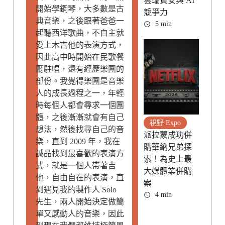
雲端資安與 AI
開始學鋼琴，大多數是古
競爭力
典音樂，之後跟著爸爸一
5 min
起聽西洋歌曲，不自主就
愛上木吉他的表演方式，
因此高中時開始在民歌餐
廳駐唱，還有經歷樂團的
部份。我覺得樂團是音樂
人的成長過程之一，年輕
時每個人都會尋求一個團
體，之後漸漸就會有自己
視野 Expo
想法，然後找尋自己的音
派拉蒙成功併
樂，直到 2009 年，我在
購華納兄弟探
誠品找到最喜歡的表演方
索！為史上最
式，就是一個人帶著吉
大媒體業併購
他，自由自在的表演，直
案
到遇見我的製作人 Solo
4 min
先生，兩人開始決定做簡
單又感動人的音樂，因此