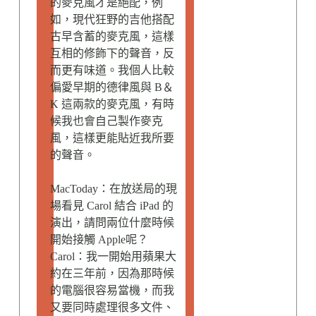
的麥克風才是絕配，例
如，現代狂野的吉他搭配
古早含蓄的麥克風，這樣
互相的修飾下的聲音，反
而更有味道。我個人比較
偏愛早期的德律風與 B＆
K 這兩款的麥克風，有時
候我也會自己製作麥克
風，這樣更能貼近我所要
的聲音。
MacToday：在放送局的現
場看見 Carol 結合 iPad 的
演出，請問兩位什麼時候
開始接觸 Apple呢？
Carol：我一開始用蘋果大
約在三年前，因為那時候
的電腦很容易當機，而我
又要同時處理很多文件、