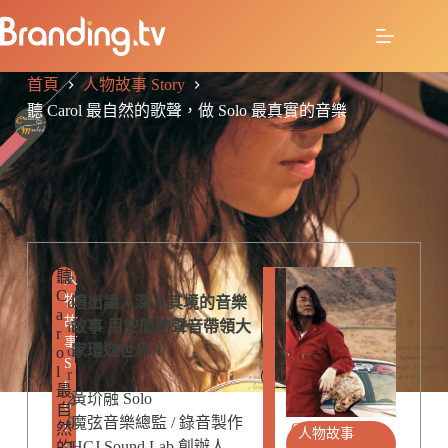
首頁
人物故事 Story
聽 Carol 最自然的歌聲，做 Solo 最真實的音樂
聽
R
e
人
時
C
E
物
d
唱出讓人深入其境的音樂
尚
a
L
故
名
it
故事 用空間的聲音帶領大
r
A
事
人
o
家環遊世界！
o
T
S
l
E
r
Music
t
最
D
2
黃玠融 Solo
o
自
P
0
魔弦音樂總監 / 錄音製作
r
然
O
人物故事
1
HCJ Sound Lab 創辦人
的
S
y