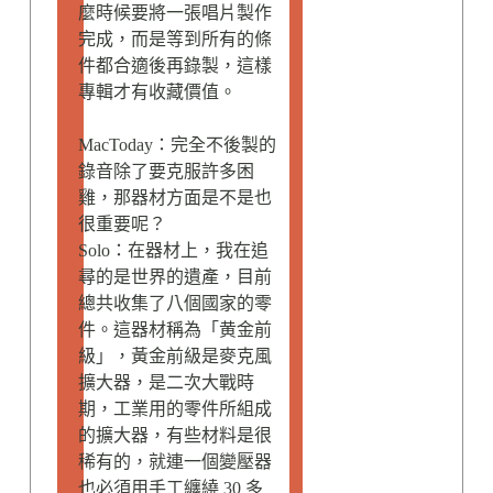
麼時候要將一張唱片製作
完成，而是等到所有的條
件都合適後再錄製，這樣
專輯才有收藏價值。
MacToday：完全不後製的
錄音除了要克服許多困
雞，那器材方面是不是也
很重要呢？
Solo：在器材上，我在追
尋的是世界的遺產，目前
總共收集了八個國家的零
件。這器材稱為「黄金前
級」，黃金前級是麥克風
擴大器，是二次大戰時
期，工業用的零件所組成
的擴大器，有些材料是很
稀有的，就連一個變壓器
也必須用手工纏繞 30 多