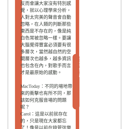
反而會讓大家沒有特別感
覺，就以心理學來分析，
人對太完美的聲音會自動
忽略，在人類的判斷那些
東西是不存在的，像是純
白色常被忽略一樣。要讓
大腦覺得豐富必須要有很
多層次，當然越自然的空
人
間層次也越多，越多資訊
物
也包含在內，對歌手而言
故
才是最原始的感動。
事
S
MacToday：不同的場地帶
t
來的衝擊也有所不同，那
o
該如何克服音場的問題
r
y
呢？
Carol：這是以前就存在
的，只是現在大家都忘
了！像是以前在錄管弦樂