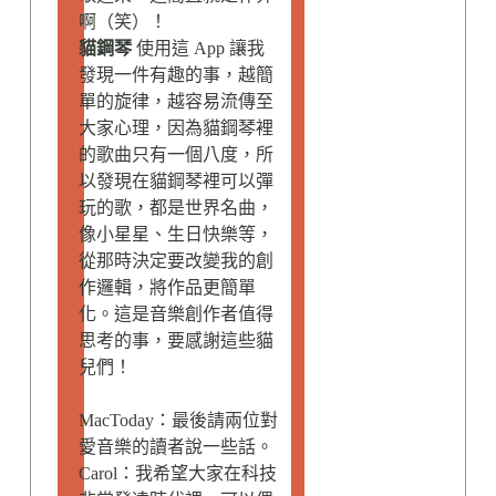
啊（笑）！
貓鋼琴
使用這 App 讓我
發現一件有趣的事，越簡
單的旋律，越容易流傳至
大家心理，因為貓鋼琴裡
的歌曲只有一個八度，所
以發現在貓鋼琴裡可以彈
玩的歌，都是世界名曲，
像小星星、生日快樂等，
從那時決定要改變我的創
作邏輯，將作品更簡單
化。這是音樂創作者值得
思考的事，要感謝這些貓
兒們！
MacToday：最後請兩位對
愛音樂的讀者說一些話。
Carol：我希望大家在科技