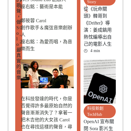
Story
歌
T
1
座右銘：藝術是本能
從《玩命關
聲
S
-
頭》韓哥到
，
1
鄭筱蓉 Carol
做
《Drifter》導
S
0
創作歌手＆魔弦音樂創辦
演：姜成鎬用
o
-
人
熱忱編導出自
l
2
座右銘：為愛而唱，為音
己的電影人生
o
1
樂而生
最
4 min
真
實
的
音
樂
在科技發達的時代，你是
否覺得許多最原始自然的
科技新創
聲音漸漸消失了？拿著一
TechHub
把木吉他的大女孩 Carol
OpenAI 宣布關
也在尋找這樣的聲音，尋
閉 Sora 影片生