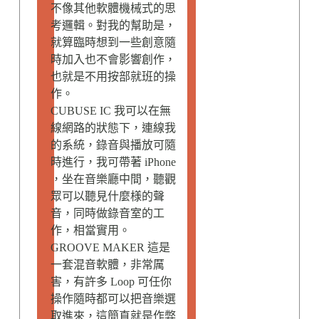
不像其他軟體機械式的思
考邏輯。對我的幫助是，
就算臨時想到一些創意隨
時加入也不會影響創作，
也就是不用按部就班的操
作。
CUBUSE IC 我可以在無
線網路的狀態下，連線我
的系統，錄音與播放可隨
時進行，我可帶著 iPhone
，坐在音樂廳中間，聽觀
眾可以聽見什麼様的聲
音，同時做錄音室的工
作，相當實用。
GROOVE MAKER 這是
一套混音軟體，非常厲
害，有許多 Loop 可任你
操作隨時都可以把音樂選
取進來，這簡直就是作弊