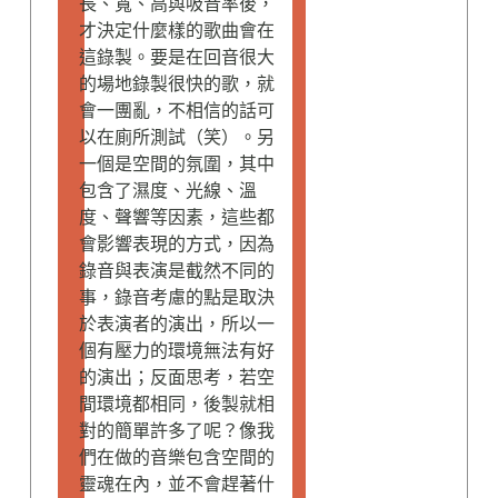
長、寬、高與吸音率後，
才決定什麼樣的歌曲會在
這錄製。要是在回音很大
的場地錄製很快的歌，就
會一團亂，不相信的話可
以在廁所測試（笑）。另
一個是空間的氛圍，其中
包含了濕度、光線、溫
度、聲響等因素，這些都
會影響表現的方式，因為
錄音與表演是截然不同的
事，錄音考慮的點是取決
於表演者的演出，所以一
個有壓力的環境無法有好
的演出；反面思考，若空
間環境都相同，後製就相
對的簡單許多了呢？像我
們在做的音樂包含空間的
靈魂在內，並不會趕著什