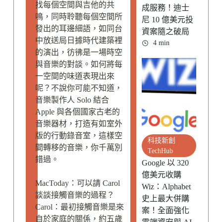
找每個空間與吉他的共
成服務！迪士
鳴，同時聆聽每個空間所
尼 10 億美元投
發出的耳邊細語，如同台
資案隨之破局
中放送局日據時代建築裡
4 min
的演出，彷彿是一場時空
與音樂的對談。如何將每
一空間的味道表現出來
呢？不說你可能不知道，
音樂製作人 Solo 結合
Apple 與各個國家古老的
音樂器材，打造有如室外
版的行動錄音室，這樣空
科技新創
間轉移的音樂，你千萬別
TechHub
錯過。
Google 以 320
億美元收購
MacToday：可以請 Carol
Wiz：Alphabet
談談接觸音樂的過程？
史上最大併購
Carol：最初接觸音樂是來
案！全面強化
自於家庭的關係，約五歲