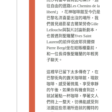
往自由的道路Les Chemins de la
liberté」，花神咖啡館至今仍是
巴黎名流喜愛出沒的場所，我
們曾見過影星吉爾萊勞奇Gille
Lellouche與製片討論新劇本，
也曾遇到聖羅蘭Yves Saint
Laurent的前伴侶皮耶貝爾傑
Pierre Bergé坐在結賬櫃臺前，
和一位長得像聖羅蘭的年輕男
子聊天。
這裡早已留下太多傳奇了，在
巴黎街角的露天咖啡館，啜飲
咖啡、感受著微風、享受寧靜
的午後，如果你有機會到訪，
就試著點一杯咖啡，學著文人
們待上一整天，彷彿能感受到
法國這些思潮所造就的獨特的