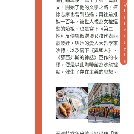
隨行翻譯後，寫下了第一篇散
活
文，開始了他的文學之路，連
L
徐志摩也曾到訪過；再往前推
i
進一百年，被世人視為女權運
f
動的始祖、也是寫下《第二
e
性》反傳統叛逆壞女孩代表西
s
t
蒙波娃，與她的愛人大哲學家
y
沙特，以及寫下《異鄉人》、
l
《薛西弗斯的神話》巨作的卡
e
繆，便是以此咖啡館為沙龍據
點，催生了存在主義的思想。
而沙特當年曾將此地稱作「通