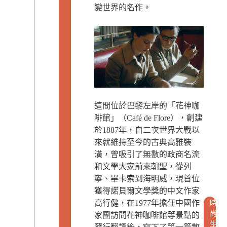
變世界的名作。
這間位於巴黎左岸的「花神咖
啡館」（Café de Flore），創建
於1887年，自二次世界大戰以
來就維持至今的古典高雅裝
潢，曾吸引了無數的政商名流
和文學大家前來朝聖，從列
寧、畢卡索到海明威，現首位
獲得諾貝爾文學獎的中文作家
高行健，在1977年擔任中國作
時
尚
家團訪問花神咖啡館等景點的
生