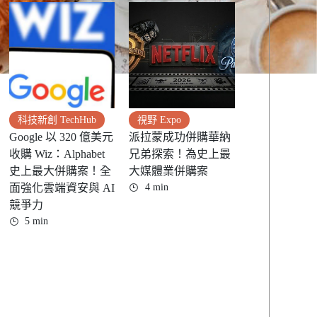
科技新創 TechHub
視野 Expo
Google 以 320 億美元
派拉蒙成功併購華納
收購 Wiz：Alphabet
兄弟探索！為史上最
史上最大併購案！全
大媒體業併購案
面強化雲端資安與 AI
4 min
競爭力
5 min