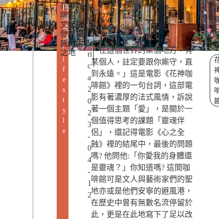
花神咖
K
時
啡館：
尚
u
文學啟
By: Janice Chan
生
o
發與靈
活
E
感誕生
L
「在這個世界的某個地方，有
之地
ri
i
某個人，註定要跟你廝守，直
c
f
到永遠。」這是電影《花神咖
a
e
啡館》裡的一句台詞，這部電
2
s
影有著濃厚的法式風情，訴說
t
0
著一個主題「愛」，是關於一
y
2
個值得思考的課題「靈魂伴
l
3
e
侶」，還記得電影《心之全
-
蝕》裡的結尾中，最後的問題
0
嗎? 他問他:「你愛我的身體還
4
是靈魂？」你知道嗎? 這間咖
-
啡館可是文人與藝術家們的聖
1
地亦或是他們安寧的避風港，
2
在歷史中曾有無數名流停留於
此，更是在此地寫下了足以改