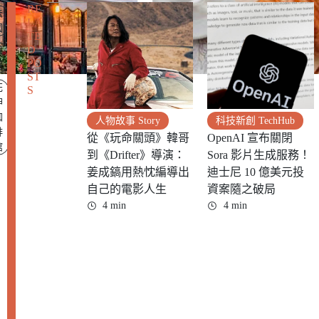
RE
法
LA
國
TE
D
旅
PO
遊
ST
花
S
神
咖
人物故事 Story
科技新創 TechHub
啡
從《玩命關頭》韓哥
OpenAI 宣布關閉
館
到《Drifter》導演：
Sora 影片生成服務！
姜成鎬用熱忱編導出
迪士尼 10 億美元投
自己的電影人生
資案隨之破局
4 min
4 min