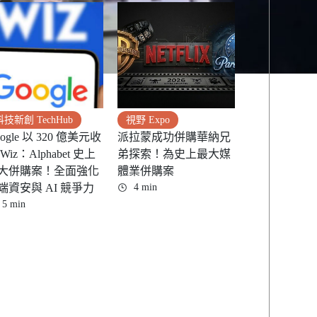
科技新創 TechHub
視野 Expo
ogle 以 320 億美元收
派拉蒙成功併購華納兄
Wiz：Alphabet 史上
弟探索！為史上最大媒
大併購案！全面強化
體業併購案
端資安與 AI 競爭力
4 min
5 min