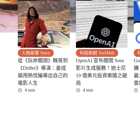
人物故事 Story
科技新創 TechHub
從《玩命關頭》韓哥到
OpenAI 宣布關閉 Sora
Go
《Drifter》導演：姜成
影片生成服務！迪士尼
購 
鎬用熱忱編導出自己的
10 億美元投資案隨之破
最
電影人生
局
雲
4 min
4 min