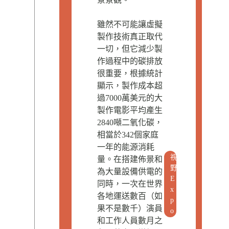
雖然不可能讓虛擬
製作技術真正取代
一切，但它減少製
作過程中的碳排放
很重要，根據統計
顯示，製作成本超
過7000萬美元的大
製作電影平均產生
2840噸二氧化碳，
相當於342個家庭
一年的能源消耗
視
量。在搭建佈景和
野
為大量設備供電的
E
同時，一次在世界
x
各地運送數百（如
p
果不是數千）演員
o
和工作人員數月之