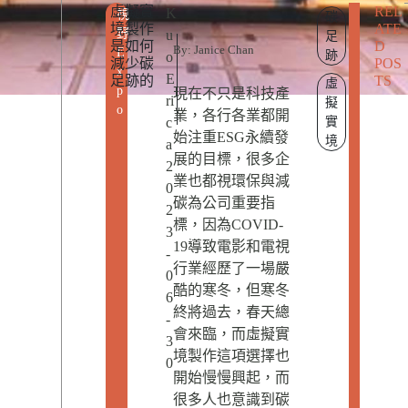
虛擬實
REL
K
視
碳
境製作
ATE
野
u
足
是如何
D
By: Janice Chan
E
跡
o
減少碳
POS
x
E
足跡的
TS
虛
p
現在不只是科技產
ri
擬
o
業，各行各業都開
c
實
始注重ESG永續發
境
a
展的目標，很多企
2
業也都視環保與減
0
碳為公司重要指
2
標，因為COVID-
3
19導致電影和電視
-
行業經歷了一場嚴
0
酷的寒冬，但寒冬
6
終將過去，春天總
-
會來臨，而虛擬實
3
境製作這項選擇也
0
開始慢慢興起，而
很多人也意識到碳