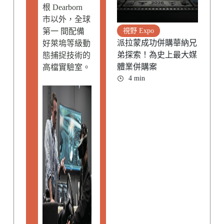
根 Dearborn
市以外，全球
第一 間配備
視野 Expo
派拉蒙成功併購華納兄
好萊塢等級動
弟探索！為史上最大媒
態捕捉技術的
體業併購案
高檔實驗室。
4 min