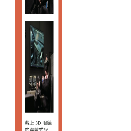
戴上 3D 眼鏡
的穿戴式配