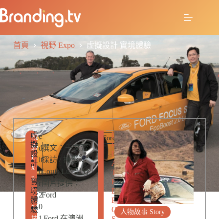
首頁
視野 Expo
虛擬設計 實境體驗
虛
R
e
視
Ford
擬
E
野
d
撰文：于文萱
設
L
E
it
採訪 / 攝影：
計
A
x
o
Louis Lu 部分
T
p
實
E
r
圖片提供：
o
境
D
2
Ford
,
體
P
0
科
驗
O
人物故事 Story
1
Ford 在澳洲
S
技