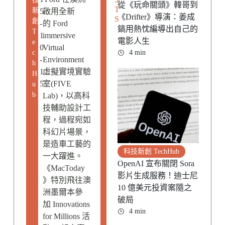
從《玩命關頭》韓哥到
T
新
5
啟用全新
《Drifter》導演：姜成
S
創
-
的 Ford
鎬用熱忱編導出自己的
T
1
immersive
電影人生
e
0
Virtual
c
4 min
-
Environment
h
1
虛擬實境實驗
H
5
室(FIVE
u
b
Lab)，以高科
技輔助設計工
程，過程宛如
科幻片場景，
是造車工藝的
科技新創 TechHub
一大躍進。
OpenAI 宣布關閉 Sora
《MacToday
影片生成服務！迪士尼
》特別飛往澳
10 億美元投資案隨之
洲墨爾本參
破局
加 Innovations
4 min
for Millions 活