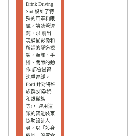
Drink Driving
Suit 設計了特
殊的耳罩和眼
鏡，讓聽覺遲
鈍，眼 前出
現模糊影像和
所謂的隧道視
線，頸部、手
腳、關節的動
作 都會變得
沈重遲緩。
Ford 針對特殊
族群(如孕婦
和銀髮族
等)， 運用這
類的智能裝束
協助設計人
員，以「設身
處地」的感受