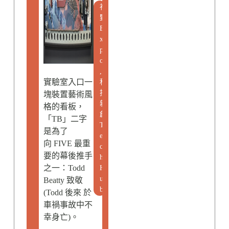
視
野
E
x
p
o
,
實驗室入口一
科
技
塊裝置藝術風
新
格的看板，
創
「TB」二字
T
是為了
e
向 FIVE 最重
c
要的幕後推手
h
之一：Todd
H
u
Beatty 致敬
b
(Todd 後來 於
車禍事故中不
幸身亡)。