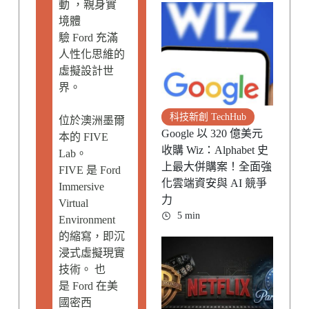
動 ，親身實
境體
驗 Ford 充滿
人性化思維的
虛擬設計世
界。
科技新創 TechHub
位於澳洲墨爾
Google 以 320 億美元
本的 FIVE
收購 Wiz：Alphabet 史
Lab。
上最大併購案！全面強
FIVE 是 Ford
化雲端資安與 AI 競爭
Immersive
力
Virtual
5 min
Environment
的縮寫，即沉
浸式虛擬現實
技術。 也
是 Ford 在美
國密西