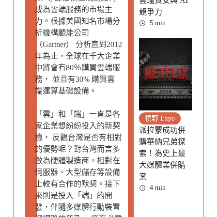
雲端資安與 AI
成為雲端服務的市場主
競爭力
力。根據美國知名市場分
5 min
析機構顧能公司
（Gartner） 分析直到2012
年為止，全球在千大企業
中將會有80％購買雲端服
務， 並且有30% 購買雲
端運算基礎設備。
「雲」和「端」一直是各
視野 Expo
家企業想紛紛投入的新契
派拉蒙成功併
機， 反觀台灣是否有相對
購華納兄弟探
的優勢呢？對台灣而言多
索！為史上最
數為硬體製造商，相對在
大媒體業併購
伺服器、大型儲存等設備
案
上較有合作的默契。接下
4 min
來則是投入「端」的開
發，伴隨多媒體行動裝置