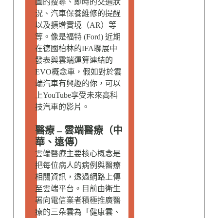
圖的搜尋、即時的交通狀
況、汽車保養維修的提醒
以及擴增實境（AR）等
等。像是福特 (Ford) 近期
在德國柏林的IFA聯展中
發表與雲端運算連結的
EVO概念車，假如對於雲
端汽車有興趣的你，可以
上YouTube享受未來高科
技汽車的影片。
醫療 – 雲端醫療（中
華、遠傳）
雲端醫療主要核心概念是
把每位病人的病例與醫療
相關資訊，透過網路上傳
至雲端平台。目前由衛生
署向電信業者積極推廣醫
療的三朵雲為「健康雲、