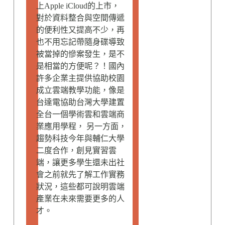
上Apple iCloud的上市，
對於資料整合與空間傳遞
的便利性又提高不少，再
也不用忘記帶隨身碟導致
被當掉的慘案發生，是不
是相當的方便呢？！國內
許多企業主提供協助校園
成立雲端教學功能，像是
台達電協助台灣大學建置
全台一個學術雲和雲端商
業應用學程， 另一方面，
趨勢科技今年與輔仁大學
二度合作，創見實習雲
端，讓更多學生還未出社
會之前就先了解工作實務
狀況，這些都可說明雲端
產業在未來需要更多的人
才。