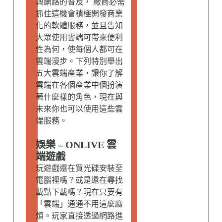
與網路的普及， 廠商必需
抓住這機會積極開發商業
化的軟體服務，並且告知
大眾使用雲端可帶來便利
性為何，使每個人都可在
雲端漫步。下列特別舉出
五大雲端產業，讓你了解
雲端在各個產業中個扮演
著什麼樣的角色，現在與
未來你也可以使用這些雲
端服務。
娛樂 – ONLIVE 雲
端遊戲
玩遊戲還在買光碟安裝至
電腦裡嗎？或是還在尋找
載點下載嗎？現在只要有
「雲端」通通不用這麼麻
煩。玩家直接透過網路進