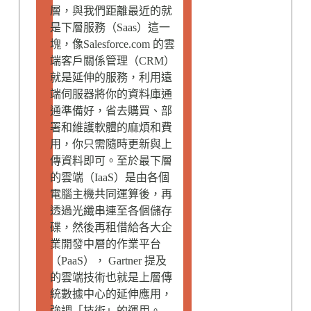
層，與我們距離最近的就
是下層服務（Saas）這一
塊，像Salesforce.com 的雲
端客戶關係管理（CRM）
就是延伸的服務，利用遠
端伺服器將你的資料庫通
通準備好，省去購買、部
署和維護軟體的麻煩和費
用，你只需隨時更新與上
傳資料即可。至於最下層
的雲端（IaaS）是由各個
電腦主機共同運算後，再
透過光纖串連至各個儲存
碟，然後再租借給各大企
業開發中層的作業平台
（PaaS）， Gartner 提及
的雲端技術也就是上層傳
統數據中心的延伸應用，
強調「技術」的運用。