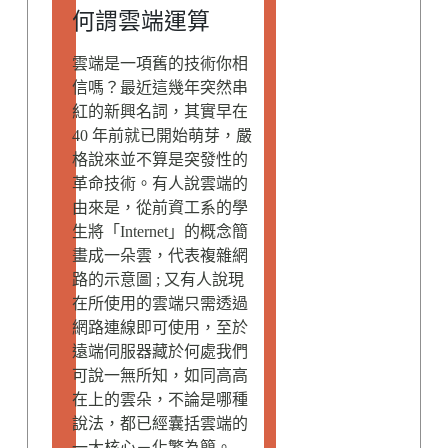
何謂雲端運算
雲端是一項舊的技術你相
信嗎？最近這幾年突然串
紅的新興名詞，其實早在
40 年前就已開始萌芽，嚴
格說來並不算是突發性的
革命技術。有人說雲端的
由來是，從前資工系的學
生將「Internet」的概念簡
畫成一朵雲，代表複雜網
路的示意圖 ; 又有人說現
在所使用的雲端只需透過
網路連線即可使用，至於
遠端伺服器藏於何處我們
可說一無所知，如同高高
在上的雲朵，不論是哪種
說法，都已經囊括雲端的
一大核心－化繁為簡。