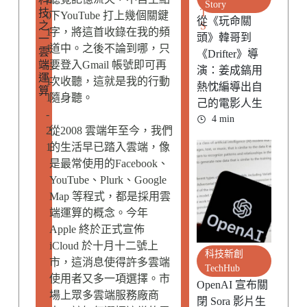
Story
技
T
0
下YouTube 打上幾個關鍵
從《玩命關
之
S
1
字，將這首收錄在我的頻
頭》韓哥到
一
1
道中。之後不論到哪，只
雲
《Drifter》導
端
-
要登入Gmail 帳號即可再
演：姜成鎬用
運
1
次收聽，這就是我的行動
熱忱編導出自
算
1
隨身聽。
己的電影人生
-
4 min
2
從2008 雲端年至今，我們
1
的生活早已踏入雲端，像
是最常使用的Facebook、
YouTube、Plurk、Google
Map 等程式，都是採用雲
端運算的概念。今年
Apple 終於正式宣佈
iCloud 於十月十二號上
科技新創
市，這消息使得許多雲端
TechHub
使用者又多一項選擇。市
OpenAI 宣布關
場上眾多雲端服務廠商
閉 Sora 影片生