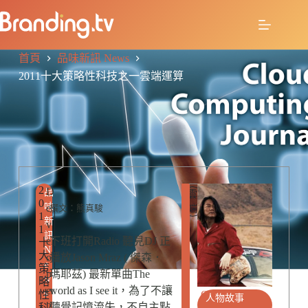
首頁
品味新訊 News
2011十大策略性科技之一雲端運算
2
R
D
品
雲
0
E
味
e
撰文：熊真駿
端
1
L
新
v
1
A
訊
el
下班打開Radio 聽見DJ 正
十
T
N
大
E
o
播放Jason Mraz ( 傑森．
e
策
D
p
瑪耶茲) 最新單曲The
w
略
P
er
world as I see it，為了不讓
s
性
O
人物故事
2
聽覺記憶流失，不自主點
科
S