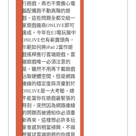
行遊戲，再也不需擔心電
腦配備跑不動高階的遊
戲，這些問題全都交給一
家遊戲廠商ONLIVE即可
達成。今年在E3電玩展中
ONLIVE也有嶄露頭角，
示範如何將iPad 2當作遊
戲搖桿進行雲端遊戲。雲
端遊戲唯一必須注意的
是，雖然不用再下載遊戲
佔取硬體空間，但是網路
連線的穩定度與流量對於
ONLIVE是一大考驗，總
不能當你在遊戲最緊張的
時刻，突然因為網路連線
的問題而被通知你必須重
新再來，這樣想必許多玩
家會感到相當掃興，不過
想嘗試雲端遊戲的你還是