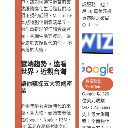
中，該如何選擇適當的雲
成服務！迪士
端服務進化生活是我們必
尼 10 億美元投
須正視的話題，MacToday
資案隨之破局
本期特別企劃雲端單元，
4 min
讓你重新理解何謂雲端運
算、雲端生活等資訊，讓
身處於雲端世代的你， 不
再落於人後。
雲端趨勢，遠看
世界，近觀台灣
科技新創
讓你窺探五大雲端產
TechHub
業
Google 以 320
億美元收購
近兩年隨著雲端時代的來
Wiz：Alphabet
臨，各大軟、硬體業者像
史上最大併購
是Google、Apple、IBM、
案！全面強化
HP 等都在積極規劃如何