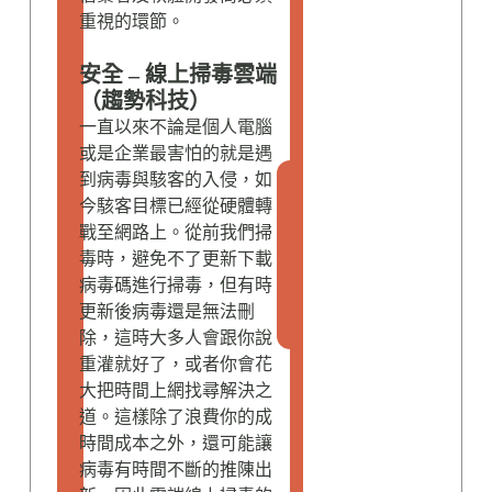
重視的環節。
安全 – 線上掃毒雲端
（趨勢科技）
一直以來不論是個人電腦
或是企業最害怕的就是遇
品
到病毒與駭客的入侵，如
味
今駭客目標已經從硬體轉
新
戰至網路上。從前我們掃
訊
毒時，避免不了更新下載
N
病毒碼進行掃毒，但有時
e
更新後病毒還是無法刪
w
s
除，這時大多人會跟你說
重灌就好了，或者你會花
大把時間上網找尋解決之
道。這樣除了浪費你的成
時間成本之外，還可能讓
病毒有時間不斷的推陳出