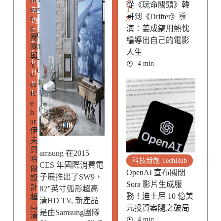
從《玩命關頭》韓
su
T
新
5
哥到《Drifter》導
n
S
創
-
g
演：姜成鎬用熱忱
T
0
團
編導出自己的電影
e
隊
1
c
人生
與
-
h
4 min
Y
0
H
v
1
u
es
B
b
e
h
ar
伊
夫
貝
amsung 在2015
哈
科技新創 TechHub
CES 年國際消費電
爾
OpenAI 宣布關閉
子展推出了SW9，
設
Sora 影片生成服
計
82”英寸弧形超高
務！迪士尼 10 億美
超
清HD TV, 新產品
高
元投資案隨之破局
是由Samsung團隊
清
4 min