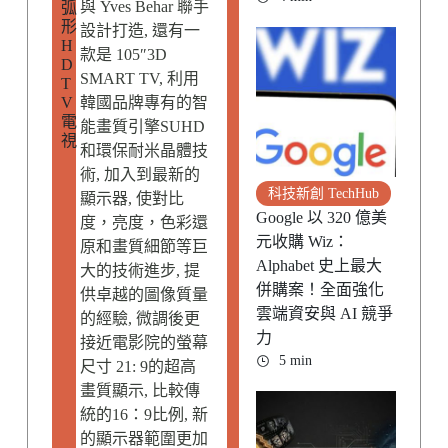
與 Yves Behar 聯手
弧
形
設計打造, 還有一
H
款是 105″3D
D
SMART TV, 利用
T
V
韓國品牌專有的智
電
能畫質引擎SUHD
視
和環保耐米晶體技
術, 加入到最新的
科技新創 TechHub
顯示器, 使對比
Google 以 320 億美
度，亮度，色彩還
元收購 Wiz：
原和畫質細節等巨
Alphabet 史上最大
大的技術進步, 提
併購案！全面強化
供卓越的圖像質量
雲端資安與 AI 競爭
的經驗, 微調後更
力
接近電影院的螢幕
5 min
尺寸 21: 9的超高
畫質顯示, 比較傳
統的16：9比例, 新
的顯示器範圍更加