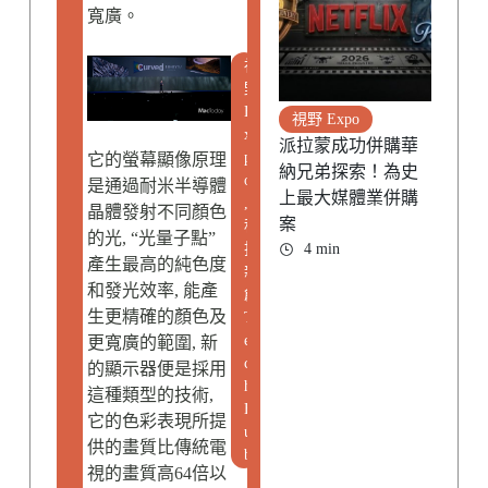
寬廣。
視
野
E
視野 Expo
x
派拉蒙成功併購華
p
它的螢幕顯像原理
納兄弟探索！為史
o
是通過耐米半導體
上最大媒體業併購
,
晶體發射不同顏色
案
科
的光, “光量子點”
4 min
技
產生最高的純色度
新
和發光效率, 能產
創
生更精確的顏色及
T
e
更寬廣的範圍, 新
c
的顯示器便是採用
h
這種類型的技術,
H
它的色彩表現所提
u
供的畫質比傳統電
b
視的畫質高64倍以