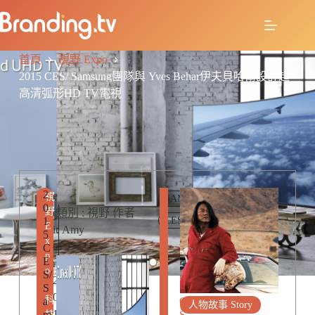
首頁
視野 Expo
2015 CES/ Samsung團隊與 Yves Behar伊夫貝哈爾設計超
高清弧形HD TV電視
2
R
e
視
SAMSUNG
0
E
野
d
類別 : 視野 作者
1
CES
L
E
it
: Amy
5
A
x
o
C
T
p
E
E
r
o
S/
D
2
,
S
P
0
科
a
O
人物故事 Story
1
m
S
技