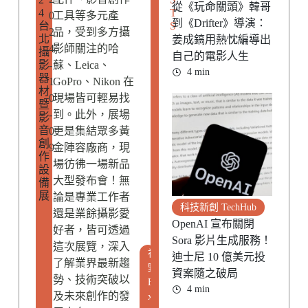
從《玩命關頭》韓哥
4
T
0
工具等多元產
到《Drifter》導演：
台
S
2
品，受到多方攝
北
姜成鎬用熱忱編導出
4
影師關注的哈
攝
自己的電影人生
影
-
蘇、Leica、
4 min
器
1
GoPro、Nikon 在
材
0
現場皆可輕易找
暨
-
到。此外，展場
影
音
0
更是集結眾多黃
創
9
金陣容廠商，現
作
場彷彿一場新品
設
大型發布會！無
備
展
論是專業工作者
科技新創 TechHub
還是業餘攝影愛
OpenAI 宣布關閉
好者，皆可透過
Sora 影片生成服務！
這次展覽，深入
視
迪士尼 10 億美元投
了解業界最新趨
野
資案隨之破局
勢、技術突破以
E
4 min
及未來創作的發
x