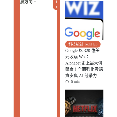
p
展方向。
o
科技新創 TechHub
Google 以 320 億美
元收購 Wiz：
Alphabet 史上最大併
購案！全面強化雲端
資安與 AI 競爭力
5 min