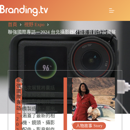
首頁
視野 Expo
聯強國際專訪－2024 台北攝影器材暨影音創作設備展
聯
R
K
視
攝
強
E
野
u
此次展覽將囊括
影
國
L
E
展
o
多家知名攝影品
際
A
x
E
牌和影音創作設
專
T
p
訪
E
ri
備製造商，展出
o
－
D
c
涵蓋了最新的相
2
P
a
機、鏡頭、攝影
0
O
人物故事 Story
2
配件、影音創作
2
S