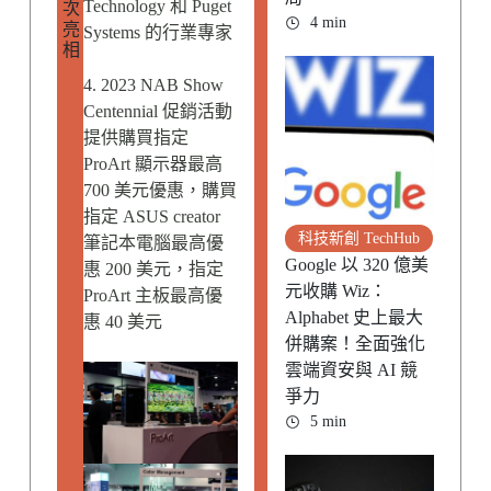
Technology 和 Puget
次
4 min
亮
Systems 的行業專家
相
4. 2023 NAB Show
Centennial 促銷活動
提供購買指定
ProArt 顯示器最高
700 美元優惠，購買
指定 ASUS creator
科技新創 TechHub
筆記本電腦最高優
Google 以 320 億美
惠 200 美元，指定
元收購 Wiz：
ProArt 主板最高優
Alphabet 史上最大
惠 40 美元
併購案！全面強化
雲端資安與 AI 競
爭力
5 min