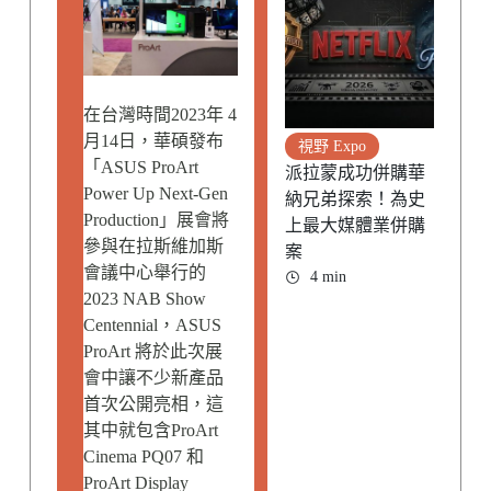
在台灣時間2023年 4
月14日，華碩發布
視野 Expo
「ASUS ProArt
派拉蒙成功併購華
Power Up Next-Gen
納兄弟探索！為史
Production」展會將
上最大媒體業併購
參與在拉斯維加斯
案
會議中心舉行的
4 min
2023 NAB Show
Centennial，ASUS
ProArt 將於此次展
會中讓不少新產品
首次公開亮相，這
其中就包含ProArt
Cinema PQ07 和
ProArt Display