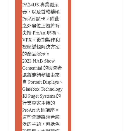
PA24US 專業顯示
器，以及首款華碩
ProArt 顯卡。除此
之外展位上還將有
尖端 ProArt 現場、
VFX、後期製作和
視頻編輯解決方案
的產品演示。
2023 NAB Show
Centennial 的與會者
還將能夠參加由來
自 Portrait Displays、
Glassbox Technology
和 Puget Systems 的
行業專家主持的
ProArt 大師講座。
這些會議將涵蓋廣
泛的主題，包括色