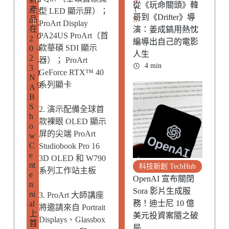
從《玩命關頭》韓
產
T
型 LED 顯示屏）；
u
3
哥到《Drifter》導
品
S
b
ProArt Display
-
在
演：姜成鎬用熱忱
PA24US ProArt（首
0
2
編導出自己的電影
款華碩 SDI 顯示
0
4
人生
2
器）； ProArt
-
4 min
3
GeForce RTX™ 40
1
N
系列顯卡
9
A
B
S
2. 演示配備全球首
h
款裸眼 OLED 顯示
o
屏的尖端 ProArt
w
C
Studiobook Pro 16
e
3D OLED 和 W790
nt
科技新創 TechHub
系列工作站主板
e
OpenAI 宣布關閉
n
Sora 影片生成服
ni
3. ProArt 大師講座
務！迪士尼 10 億
al
將邀請來自 Portrait
上
美元投資案隨之破
Displays、Glassbox
首
局