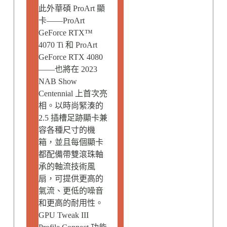
此外華碩 ProArt 顯
卡——ProArt
GeForce RTX™
4070 Ti 和 ProArt
GeForce RTX 4080
——也將在 2023
NAB Show
Centennial 上首次亮
相。以時尚緊湊的
2.5 插槽足跡顯卡兼
容各種尺寸的機
箱，並且每個顯卡
都配備帶雙滾珠軸
承的軸流技術風
扇，可提供更高的
氣流、更低的噪音
和更高的耐用性。
GPU Tweak III