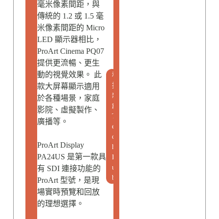
毫米像素間距，與
傳統的 1.2 或 1.5 毫
米像素間距的 Micro
LED 顯示器相比，
ProArt Cinema PQ07
提供更流暢、更生
動的視覺效果。 此
科
技
款大屏幕顯示適用
新
於各種場景，家庭
創
影院、虛擬製作、
T
廣播等。
e
c
ProArt Display
h
PA24US 是第一款具
H
u
有 SDI 連接功能的
b
ProArt 型號，是現
場實時預覽和回放
的理想選擇。