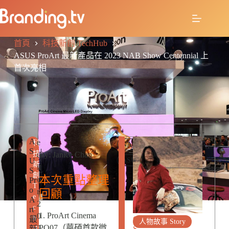
首頁
科技新創 TechHub
ASUS ProArt 最新產品在 2023 NAB Show Centennial 上
首次亮相
A
R
e
科
NAB
S
E
技
d
By: Janice Chan
U
ASUS
L
新
it
S
A
創
本次重點整理
o
Pr
T
T
o
E
r
回顧
e
A
D
2
c
rt
P
1. ProArt Cinema
0
h
最
O
人物故事 Story
PQ07（華碩首款微
2
新
S
H