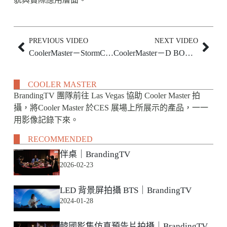
PREVIOUS VIDEO
NEXT VIDEO
CoolerMaster－StormController｜BrandingTV
CoolerMaster－D BOX VP｜BrandingTV
COOLER MASTER
BrandingTV 團隊前往 Las Vegas 協助 Cooler Master 拍
攝，將Cooler Master 於CES 展場上所展示的產品，一一
用影像記錄下來。
RECOMMENDED
伴桌｜BrandingTV
2026-02-23
LED 背景屏拍攝 BTS｜BrandingTV
2024-01-28
韓國影集仿真預告片拍攝｜BrandingTV