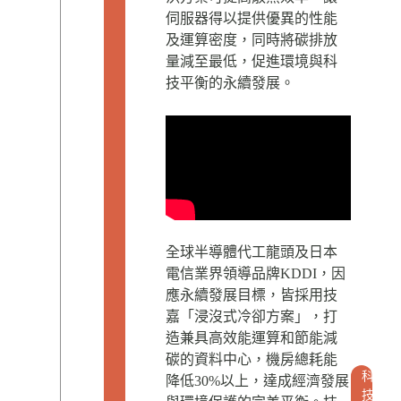
伺服器得以提供優異的性能
及運算密度，同時將碳排放
量減至最低，促進環境與科
技平衡的永續發展。
全球半導體代工龍頭及日本
電信業界領導品牌KDDI，因
應永續發展目標，皆採用技
嘉「浸沒式冷卻方案」，打
造兼具高效能運算和節能減
碳的資料中心，機房總耗能
科
降低30%以上，達成經濟發展
技