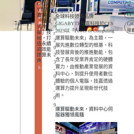
GIGAB
e
科
3C
YTE技
技
d
嘉掌握
CE
全球科技領導品牌
新
it
「浸沒
GIGABYTE技嘉科技於CES
創
GI
o
式冷
T
2023以「Power of Computing
技
卻」技
r
e
術，打
運算驅動未來」為主題，一
2
c
造永續
展先進數位轉型的根基、科
0
h
高效能
技發展背後的推進動能，包
2
運算未
H
含了長年受業界肯定的硬體
來
u
3
實力，由推動產業發展的資
b
-
料中心，到提升使用者數位
0
體驗的個人電腦，技嘉透過
1
運算力提升呈現新世代技
-
術。
0
9
運算驅動未來，資料中心伺
服器獨領風騷