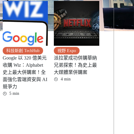
科技新創 TechHub
視野 Expo
Google 以 320 億美元
派拉蒙成功併購華納
收購 Wiz：Alphabet
兄弟探索！為史上最
史上最大併購案！全
大媒體業併購案
面強化雲端資安與 AI
4 min
競爭力
5 min