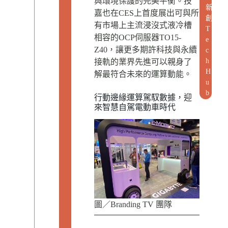
與環境保護的完美平衡。技
新
嘉也在CES上首度展出可與所
創
有市場上主流浸沒式液冷槽
T
相容的OCP伺服器TO15-
e
Z40，讓更多期許科技與永續
c
h
接軌的業界先進可以親身了
H
解最符合未來的運算動能。
u
b
行動邊緣運算駕馭數據，迎
來智慧自駕電動車時代
圖／Branding TV 團隊