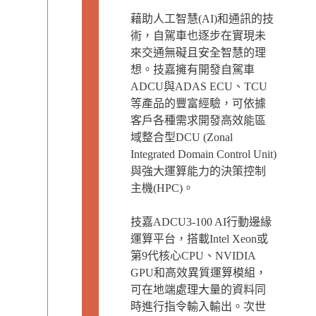
藉助人工智慧(AI)和通訊的技
術，自駕車也逐步在實現未
來交通無礙且安全智慧的理
想。技嘉擁有開發自駕車
ADCU與ADAS ECU、TCU
等產品的豐富經驗，可依據
客戶各種需求開發高效能區
域整合型DCU (Zonal
Integrated Domain Control Unit)
與強大運算能力的決策控制
主機(HPC)。
技嘉ADCU3-100 AI行動邊緣
運算平台，搭載Intel Xeon或
第9代核心CPU、NVIDIA
GPU和高效異質運算模組，
可在地端處理大量的資料同
時進行指令輸入輸出。次世