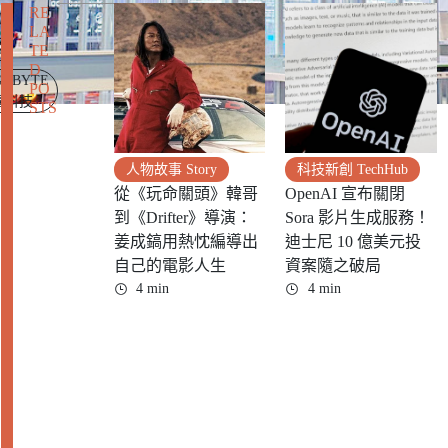
RE
LA
S
TE
D
GABYTE
PO
嘉科技
STS
人物故事 Story
科技新創 TechHub
從《玩命關頭》韓哥
OpenAI 宣布關閉
到《Drifter》導演：
Sora 影片生成服務！
姜成鎬用熱忱編導出
迪士尼 10 億美元投
自己的電影人生
資案隨之破局
4 min
4 min