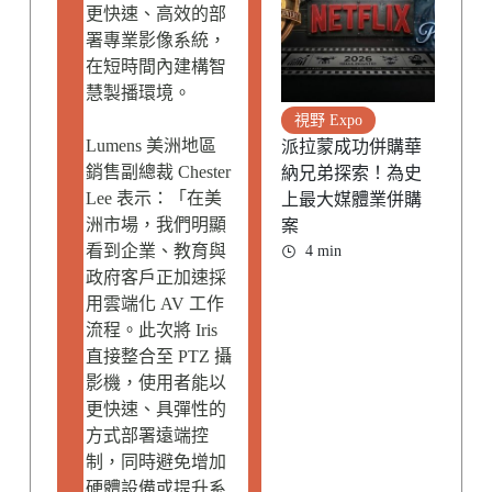
更快速、高效的部
署專業影像系統，
在短時間內建構智
慧製播環境。
視野 Expo
Lumens 美洲地區
派拉蒙成功併購華
銷售副總裁 Chester
納兄弟探索！為史
Lee 表示：「在美
上最大媒體業併購
洲市場，我們明顯
案
看到企業、教育與
4 min
政府客戶正加速採
用雲端化 AV 工作
流程。此次將 Iris
直接整合至 PTZ 攝
影機，使用者能以
更快速、具彈性的
方式部署遠端控
制，同時避免增加
硬體設備或提升系