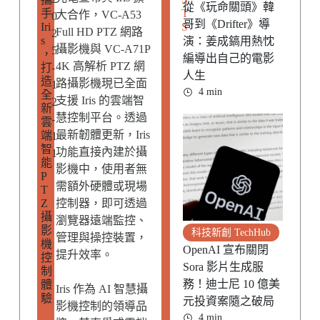
從《玩命關頭》韓
手
T
大合作，VC-A53
0
哥到《Drifter》導
Iri
S
Full HD PTZ 網路
2
s
演：姜成鎬用熱忱
攝影機與 VC-A71P
5
，
編導出自己的電影
4K 高解析 PTZ 網
打
-
人生
造
路攝影機現已全面
1
4 min
全
支援 Iris 的雲端智
2
新
慧控制平台。透過
-
雲
最新韌體更新，Iris
端
1
智
功能直接內建於攝
1
能
影機中，使用者無
P
需額外硬體或現場
T
Z
控制器，即可透過
攝
瀏覽器遠端監控、
影
科技新創 TechHub
管理與操控裝置，
機
OpenAI 宣布關閉
提升效率。
控
Sora 影片生成服
制
務！迪士尼 10 億美
體
Iris 作為 AI 智慧攝
驗
元投資案隨之破局
影機控制的領導品
4 min