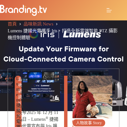
首頁
品味新訊 News
Lumens 捷揚光電攜手 Iris，打造全新雲端智能 PTZ 攝影
機控制體驗
L
R
K
品
PTZ
u
E
味
u
m
Camera
L
新
o
e
A
訊
E
ns
T
N
捷
E
ri
e
揚
D
今2025 年 12 月 11
c
w
光
P
®
日 – Lumens
捷揚
a
s
電
O
人物故事 Story
光電宣布與 Iris 擴
2
攜
S