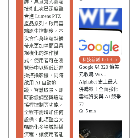
牌，其直覺式雲端
技術此次已深度整
合進 Lumens PTZ
產品系列。啟用雲
端原生控制後，本
次合作為遠端製播
帶來更加精簡且具
規模化的運作模
科技新創 TechHub
式。使用者可在瀏
Google 以 320 億美
覽器中以極低延遲
元收購 Wiz：
操控攝影機，同時
Alphabet 史上最大
啟用 AI 自動追
併購案！全面強化
蹤、智慧取景、即
雲端資安與 AI 競爭
時影像調整與遠端
力
搖桿控制等功能，
5 min
全程不需增加任何
設備。此項整合大
幅簡化多場域製播
流程，讓使用者能