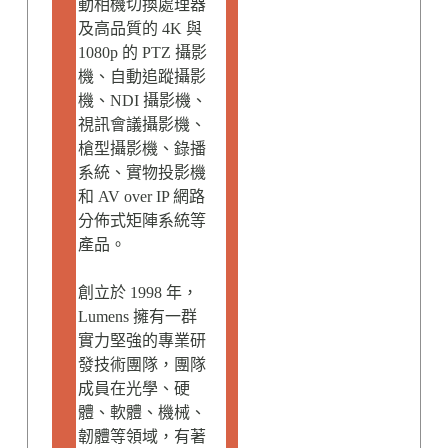
動相機切換處理器
及高品質的 4K 與
1080p 的 PTZ 攝影
機、自動追蹤攝影
機、NDI 攝影機、
視訊會議攝影機、
槍型攝影機、錄播
系統、實物投影機
和 AV over IP 網路
分佈式矩陣系統等
產品。
創立於 1998 年，
Lumens 擁有一群
實力堅強的專業研
發技術團隊，團隊
成員在光學、硬
體、軟體、機械、
韌體等領域，有著