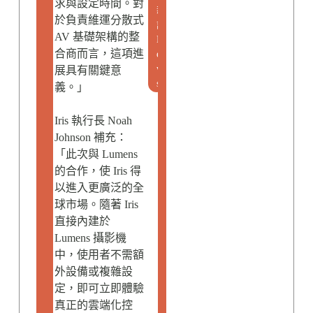
求與設定時間。對
新
於負責維運分散式
訊
AV 基礎架構的整
N
合商而言，這項進
e
w
展具有關鍵意
s
義。」
Iris 執行長 Noah
Johnson 補充：
「此次與 Lumens
的合作，使 Iris 得
以進入更廣泛的全
球市場。隨著 Iris
直接內建於
Lumens 攝影機
中，使用者不需額
外設備或複雜設
定，即可立即體驗
真正的雲端化控