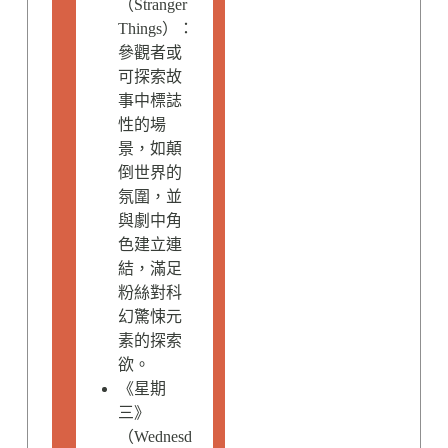
（Stranger
Things）：
參觀者或
可探索故
事中標誌
性的場
景，如顛
倒世界的
氛圍，並
與劇中角
色建立連
結，滿足
粉絲對科
幻驚悚元
素的探索
欲。
《星期
三》
（Wednesd