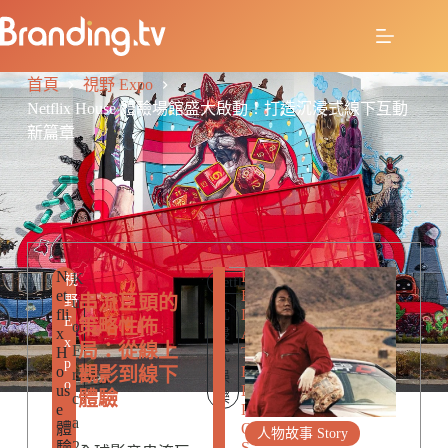
首頁
視野 Expo
Netflix House 體驗場館盛大啟動！打造沉浸式線下互動
新篇章
N
R
K
視
netflix
et
E
串流巨頭的
野
u
fli
沈
L
E
策略性佈
o
x
A
浸
x
局：從線上
E
H
T
式
p
o
E
觀影到線下
ri
娛
o
us
D
體驗
c
樂
e
P
a
體
O
人物故事 Story
2
驗
S