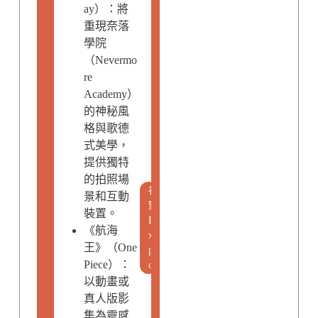
ay）：將
重現奈落
學院
（Nevermo
re
Academy）
的神秘風
格與歌德
式美學，
提供獨特
的拍照場
視
景和互動
野
裝置。
E
《航海
x
王》（One
p
Piece）：
o
以動畫或
真人版影
集為靈感