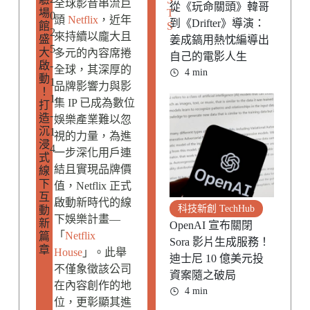
全球影音串流巨
從《玩命關頭》韓哥
場
T
0
頭
Netflix
，近年
到《Drifter》導演：
館
S
2
來持續以龐大且
盛
姜成鎬用熱忱編導出
5
大
多元的內容席捲
自己的電影人生
啟
-
全球，其深厚的
4 min
動
1
品牌影響力與影
！
1
集 IP 已成為數位
打
-
造
娛樂產業難以忽
沉
1
視的力量，為進
浸
4
一步深化用戶連
式
結且實現品牌價
線
下
值，Netflix 正式
互
啟動新時代的線
科技新創 TechHub
動
下娛樂計畫—
新
OpenAI 宣布關閉
「
Netflix
篇
Sora 影片生成服務！
章
House
」。此舉
迪士尼 10 億美元投
不僅象徵該公司
資案隨之破局
在內容創作的地
4 min
位，更彰顯其進