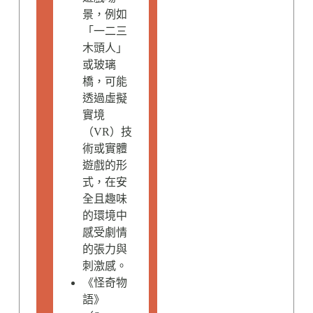
景，例如
「一二三
木頭人」
或玻璃
橋，可能
透過虛擬
實境
（VR）技
術或實體
遊戲的形
式，在安
全且趣味
的環境中
感受劇情
的張力與
刺激感。
《怪奇物
語》