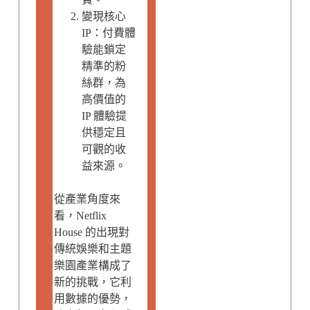
變現核心
IP：付費體
驗能鎖定
精準的粉
絲群，為
高價值的
IP 體驗提
供穩定且
可觀的收
益來源。
從產業角度來
看，Netflix
House 的出現對
傳統娛樂和主題
樂園產業構成了
新的挑戰，它利
用數據的優勢，