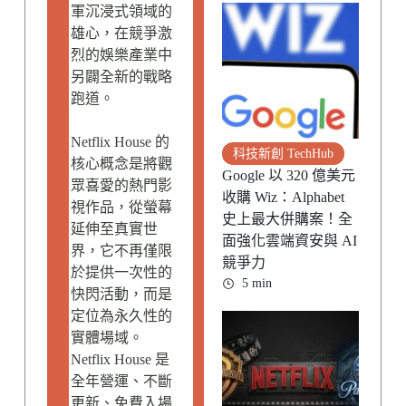
軍沉浸式領域的
雄心，在競爭激
烈的娛樂產業中
另闢全新的戰略
跑道。
Netflix House 的
科技新創 TechHub
核心概念是將觀
Google 以 320 億美元
眾喜愛的熱門影
收購 Wiz：Alphabet
視作品，從螢幕
史上最大併購案！全
延伸至真實世
面強化雲端資安與 AI
界，它不再僅限
競爭力
於提供一次性的
5 min
快閃活動，而是
定位為永久性的
實體場域。
Netflix House 是
全年營運、不斷
更新、免費入場