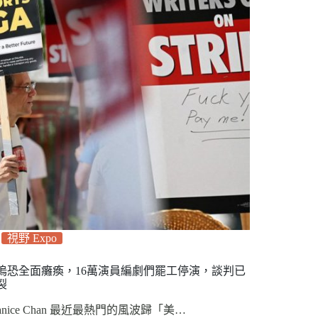
視野 Expo
塢恐全面癱瘓，16萬演員編劇們罷工停演，談判已
裂
 Janice Chan 最近最熱門的風波歸「美…