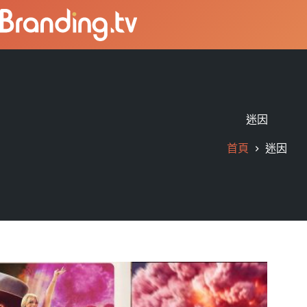
迷因
首頁
迷因