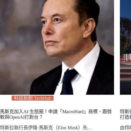
科技新創 TechHub
馬斯克加入AI 生態圈！申請「MacroHard」商標，跟微
特斯
軟與OpenAI打對台？
打造
特斯拉執行長伊隆·馬斯克（Elon Musk）先…
由特