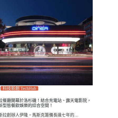
科技新創 TechHub
拉餐廳開幕於洛杉磯！結合充電站、露天電影院，
新型態餐飲娛樂的綜合空間！
斯拉創辦人伊隆‧馬斯克籌備長達七年的…