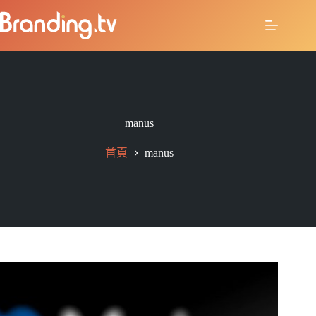
manus
首頁
manus