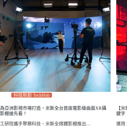
科技新創 TechHub
為亞洲影視市場打造，米斯全台首座電影級曲面XR攝
【米
影棚搶先看！
鍵字
工研院攜手聚積科技、米斯全媒體影棚推出…
運用