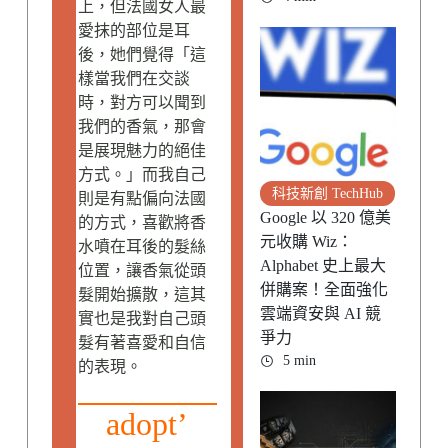
上，但法國女人最
愛抹的部位是耳
後，她們覺得「這
樣當我們在交談
時，對方可以聞到
我們的香氣，那會
是展現魅力的絕佳
方式。」而我自己
科技新創 TechHub
則是有點偏向法國
Google 以 320 億美
的方式，喜歡將香
元收購 Wiz：
水噴在耳後的髮絲
Alphabet 史上最大
位置，讓香氣從頭
併購案！全面強化
髮開始擴散，這其
雲端資安與 AI 競
實也是我對自己頭
爭力
髮有著喜愛和自信
5 min
的表現。
adopt’