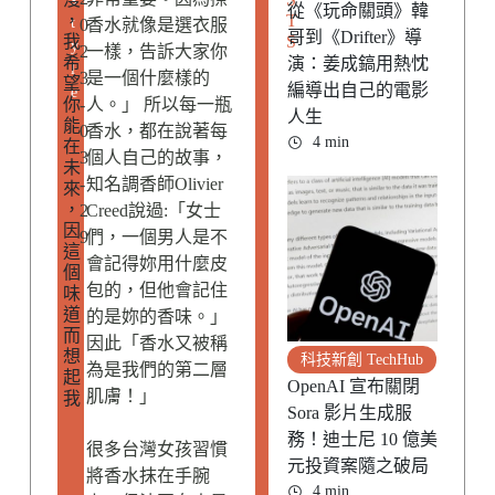
從《玩命關頭》韓
，
T
t
0
香水就像是選衣服
哥到《Drifter》導
我
S
y
2
一樣，告訴大家你
希
演：姜成鎬用熱忱
l
3
是一個什麼樣的
望
編導出自己的電影
e
你
-
人。」 所以每一瓶
人生
能
0
香水，都在說著每
4 min
在
3
個人自己的故事，
未
-
知名調香師Olivier
來
，
2
Creed說過:「女士
因
9
們，一個男人是不
這
會記得妳用什麼皮
個
包的，但他會記住
味
道
的是妳的香味。」
而
因此「香水又被稱
想
科技新創 TechHub
為是我們的第二層
起
OpenAI 宣布關閉
肌膚！」
我
Sora 影片生成服
務！迪士尼 10 億美
很多台灣女孩習慣
元投資案隨之破局
將香水抹在手腕
4 min