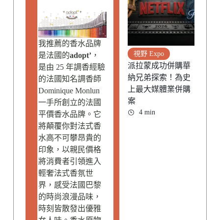
我推薦的香水品牌
視野 Expo
是法國的
adopt’
，
派拉蒙成功併購華
是由 25 年調香經驗
納兄弟探索！為史
的法國知名調香師
上最大媒體業併購
Dominique Monlun
案
一手所創立的法國
4 min
平價香水品牌。它
將顛覆你對法式香
水高不可攀昂貴的
印象，以親民價格
將消費者引領進入
輕奢法式香氛世
界，感受法國巴黎
的時尚浪漫品味，
時刻皆散發出優雅