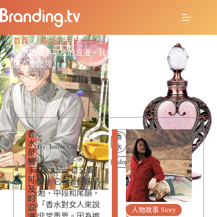
首頁
時尚生活 Lifestyle
香水是觸手可及的浪漫，我希望你能在未來，因這個味
道而想起我
香
R
K
時
香
水
E
尚
u
By: Janice Chan
水
是
L
生
o
觸
A
adopt
活
E
香水是一首交響
手
T
L
可
E
ri
樂，它有著前味開
i
及
D
c
始、中段和尾韻，
f
的
P
a
「香水對女人來說
e
浪
O
人物故事 Story
2
非常重要。因為擦
漫
S
s