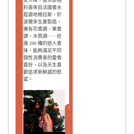
女人味。香水原物
料皆來自法國香水
起源地格拉斯，於
波爾多生產製造，
擁有花香調、果香
調、木質調⋯⋯近
達 200 種的迷人香
味，能夠滿足不同
個性消費者的愛香
喜好，以及天生喜
歡追求新鮮感的慾
望。
時
尚
生
活
L