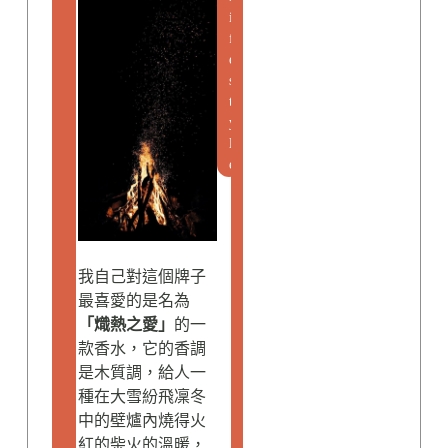
i
f
e
s
t
y
l
e
我自己對這個牌子
最喜愛的是名為
「熾熱之愛」
的一
款香水，它的香調
是木質調，給人一
種在大雪紛飛凜冬
中的壁爐內燒得火
紅的柴火的溫暖，